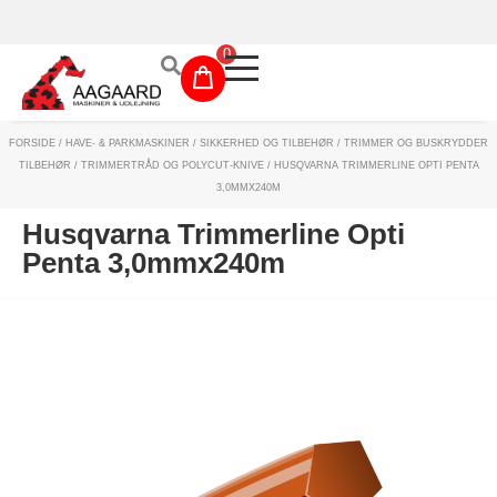
Prismatch!
0
FORSIDE
/
HAVE- & PARKMASKINER
/
SIKKERHED OG TILBEHØR
/
TRIMMER OG BUSKRYDDER
Maskinudlejning
TILBEHØR
/
TRIMMERTRÅD OG POLYCUT-KNIVE
/ HUSQVARNA TRIMMERLINE OPTI PENTA
3,0MMX240M
Have- og parkmaskiner
Husqvarna Trimmerline Opti
Sikkerhed og tilbehør
Penta 3,0mmx240m
Depotrum
Mærker
Værksted
Outlet