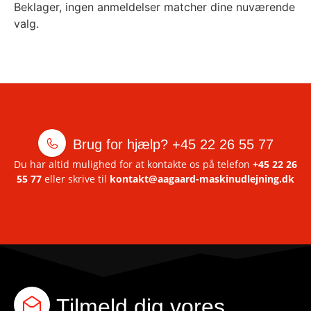
Beklager, ingen anmeldelser matcher dine nuværende
valg.
Brug for hjælp?
+45 22 26 55 77
Du har altid mulighed for at kontakte os på telefon
+45 22 26
55 77
eller skrive til
kontakt@aagaard-maskinudlejning.dk
Tilmeld dig vores