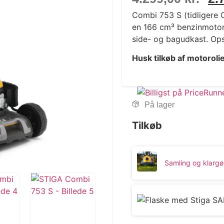
Combi 753 S (tidligere
en 166 cm³ benzinmotor 
side- og bagudkast. Ops
Husk tilkøb af motoroli
På lager
Tilkøb
Samling og klargø