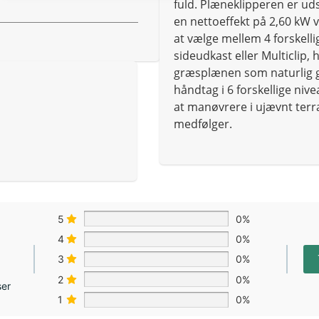
fuld. Plæneklipperen er ud
en nettoeffekt på 2,60 kW 
at vælge mellem 4 forskell
sideudkast eller Multiclip,
græsplænen som naturlig g
håndtag i 6 forskellige niv
at manøvrere i ujævnt terræ
medfølger.
5
0%
4
0%
3
0%
2
0%
ser
1
0%