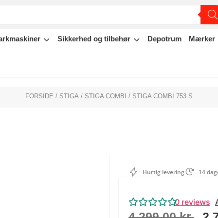
arkmaskiner
Sikkerhed og tilbehør
Depotrum
Mærker
FORSIDE
/
STIGA
/
STIGA COMBI
/ STIGA COMBI 753 S
Hurtig levering
14 dage
0
reviews
4.299,00
kr.
2.