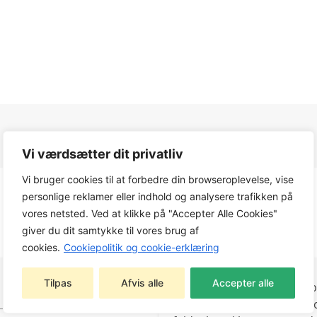
Vi værdsætter dit privatliv
Vi bruger cookies til at forbedre din browseroplevelse, vise
personlige reklamer eller indhold og analysere trafikken på
vores netsted. Ved at klikke på "Accepter Alle Cookies"
giver du dit samtykke til vores brug af
cookies.
Cookiepolitik og cookie-erklæring
Tilpas
Afvis alle
Accepter alle
Den selvkørende plænekli
en klippebredde på 51 cm o