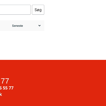
Søg
 77
6 55 77
k