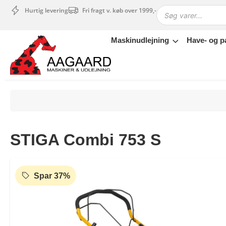
Hurtig levering
Fri fragt v. køb over 1999,-
Maskinudlejning
Have- og p
Maskinudlejning
Have- og parkmaskiner
Sikkerhed og tilbehør
Depotrum
Mærker
Værksted
STIGA Combi 753 S
Outlet
Tips og tricks
4.4 Google Reviews
4.7 Trustpilot
Spar 37%