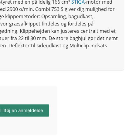
styret med en pålidelig 166 cm³
STIGA
-motor med
ved 2900 o/min. Combi 753 S giver dig mulighed for
ige klippemetoder: Opsamling, bagudkast,
 hvor græsafklippet findeles og fordeles på
ødning. Klippehøjden kan justeres centralt med et
eauer fra 22 til 80 mm. De store baghjul gør det nemt
n. Deflektor til sideudkast og Multiclip-indsats
Tilføj en anmeldelse