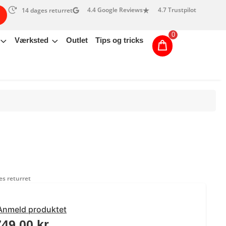
4.4 Google Reviews
4.7 Trustpilot
14 dages returret
0
Værksted
Outlet
Tips og tricks
s returret
Anmeld produktet
749,00
kr.