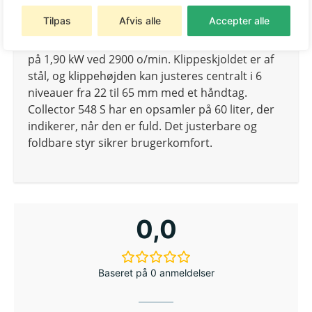
548 S (tidligere Collector 48 S) har en
Tilpas
Afvis alle
Accepter alle
klippebredde på 46 cm og drives af en pålidelig
123 cm³
STIGA
-benzinmotor med en nettoeffekt
på 1,90 kW ved 2900 o/min. Klippeskjoldet er af
stål, og klippehøjden kan justeres centralt i 6
niveauer fra 22 til 65 mm med et håndtag.
Collector 548 S har en opsamler på 60 liter, der
indikerer, når den er fuld. Det justerbare og
foldbare styr sikrer brugerkomfort.
0,0
Baseret på 0 anmeldelser