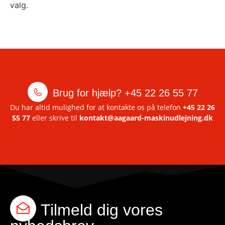
valg.
Brug for hjælp?
+45 22 26 55 77
Du har altid mulighed for at kontakte os på telefon
+45 22 26
55 77
eller skrive til
kontakt@aagaard-maskinudlejning.dk
Tilmeld dig vores