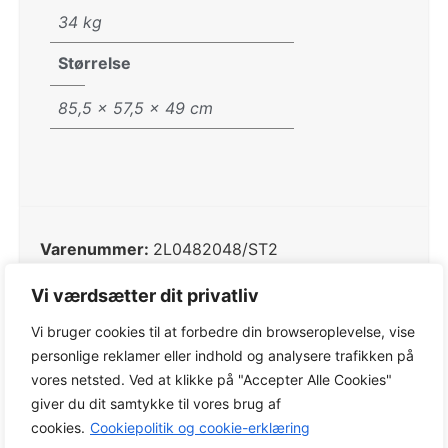
34 kg
Størrelse
85,5 × 57,5 × 49 cm
Varenummer:
2L0482048/ST2
Kategorier:
Plæneklippere
,
STIGA Collector
Vi værdsætter dit privatliv
Tags:
Plæneklippere
,
STIGA Collector
Vi bruger cookies til at forbedre din browseroplevelse, vise
Varemærke:
STIGA
personlige reklamer eller indhold og analysere trafikken på
vores netsted. Ved at klikke på "Accepter Alle Cookies"
giver du dit samtykke til vores brug af
cookies.
Cookiepolitik og cookie-erklæring
Den selvkørende plæneklipper
STIGA Collector