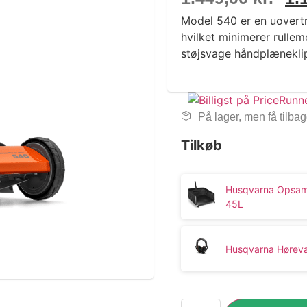
Model 540 er en uovertr
hvilket minimerer rulle
støjsvage håndplænekli
På lager, men få tilba
Tilkøb
Husqvarna Opsamle
45L
Husqvarna Hørev