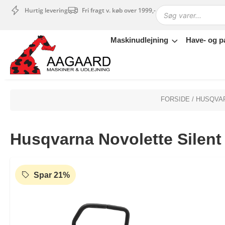
Hurtig levering
Fri fragt v. køb over 1999,-
Maskinudlejning
Have- og p
Maskinudlejning
Have- og parkmaskiner
Sikkerhed og tilbehør
Depotrum
FORSIDE
/
HUSQVA
Mærker
Værksted
Husqvarna Novolette Silent
Outlet
Tips og tricks
4.4 Google Reviews
4.7 Trustpilot
Spar 21%