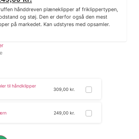
uffen hånddreven plæneklipper af friklippertypen,
modstand og støj. Den er derfor også den mest
pper på markedet. Kan udstyres med opsamler.
ge
r til håndklipper
309,00
kr.
ærn
249,00
kr.