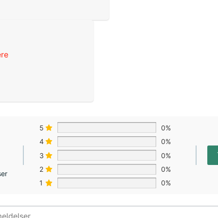
ere
5
0%
4
0%
3
0%
2
0%
ser
1
0%