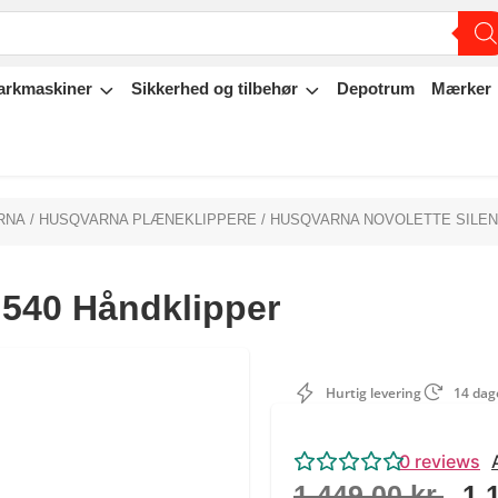
arkmaskiner
Sikkerhed og tilbehør
Depotrum
Mærker
RNA
/
HUSQVARNA PLÆNEKLIPPERE
/ HUSQVARNA NOVOLETTE SILEN
 540 Håndklipper
Hurtig levering
14 dage
0
reviews
1.449,00
kr.
1.