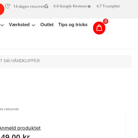
4.4 Google Reviews
4.7 Trustpilot
14 dages returret
0
Værksted
Outlet
Tips og tricks
T 540 HÅNDKLIPPER
s returret
Anmeld produktet
149,00
kr.