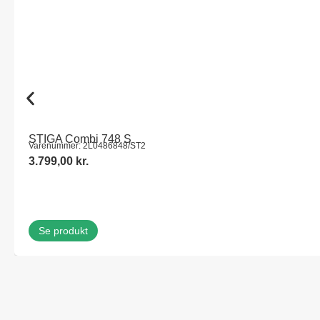
STIGA Combi 748 S
Varenummer: 2L0486848/ST2
3.799,00
kr.
Se produkt