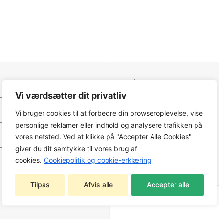
Træk
Uden træk
Vi værdsætter dit privatliv
Klippemetode
Vi bruger cookies til at forbedre din browseroplevelse, vise
Cylinder og underkniv
personlige reklamer eller indhold og analysere trafikken på
Klippebredde
vores netsted. Ved at klikke på "Accepter Alle Cookies"
40 cm
giver du dit samtykke til vores brug af
Klippebredde
cookies.
Cookiepolitik og cookie-erklæring
16 tomme
Tilpas
Afvis alle
Accepter alle