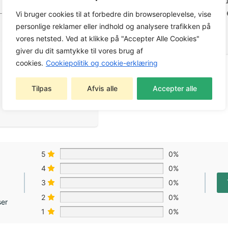
indgangen til opsamlingstu
Multiclip-ydeevnen. Knivene
Vi bruger cookies til at forbedre din browseroplevelse, vise
forhandler.
personlige reklamer eller indhold og analysere trafikken på
vores netsted. Ved at klikke på "Accepter Alle Cookies"
giver du dit samtykke til vores brug af
cookies.
Cookiepolitik og cookie-erklæring
Tilpas
Afvis alle
Accepter alle
5
0%
4
0%
3
0%
2
0%
ser
1
0%