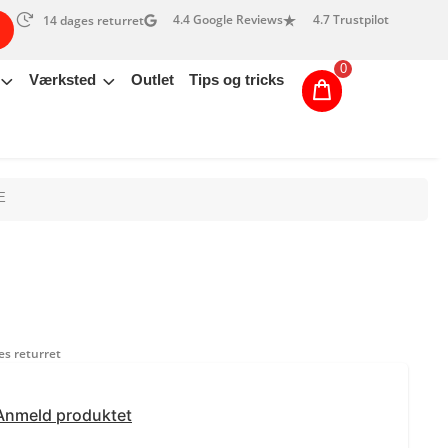
4.4 Google Reviews
4.7 Trustpilot
14 dages returret
0
Værksted
Outlet
Tips og tricks
E
s returret
Anmeld produktet