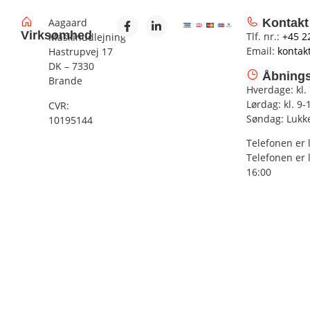
Aagaard
Kontakt
Virksomhed
Tlf. nr.:
+45 2
Maskinudlejning
Email:
kontak
Hastrupvej 17
DK – 7330
Åbnings
Brande
Hverdage: kl.
Lørdag: kl. 9-
CVR:
Søndag: Lukk
10195144
Telefonen er 
Telefonen er 
16:00