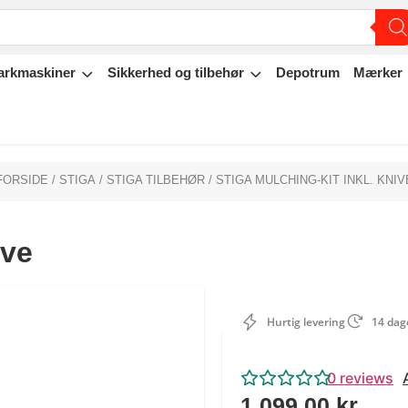
arkmaskiner
Sikkerhed og tilbehør
Depotrum
Mærker
FORSIDE
/
STIGA
/
STIGA TILBEHØR
/ STIGA MULCHING-KIT INKL. KNIV
ive
Hurtig levering
14 dage
0
reviews
1.099,00
kr.