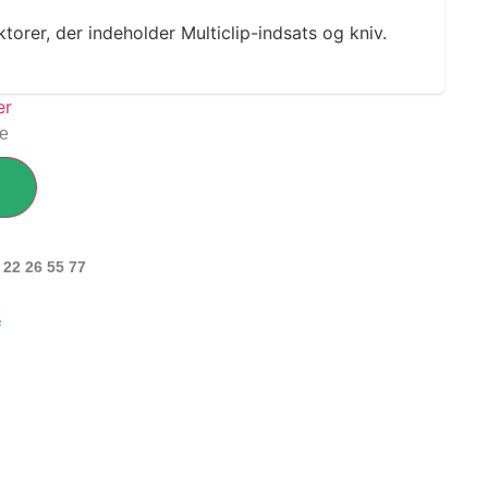
ktorer, der indeholder Multiclip-indsats og kniv.
ge
 22 26 55 77