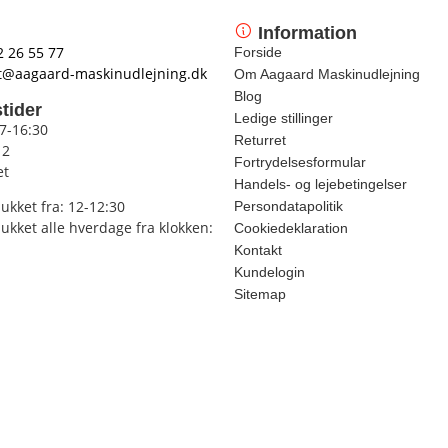
Information
2 26 55 77
Forside
t@aagaard-maskinudlejning.dk
Om Aagaard Maskinudlejning
Blog
tider
Ledige stillinger
 7-16:30
Returret
12
Fortrydelsesformular
et
Handels- og lejebetingelser
lukket fra: 12-12:30
Persondatapolitik
lukket alle hverdage fra klokken:
Cookiedeklaration
Kontakt
Kundelogin
Sitemap