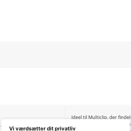
Ideel til Multiclip, der fi
naturlig plænegødning. Sæt
Vi værdsætter dit privatliv