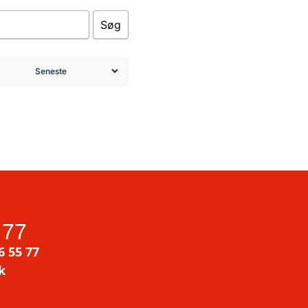
Søg
 77
6 55 77
k