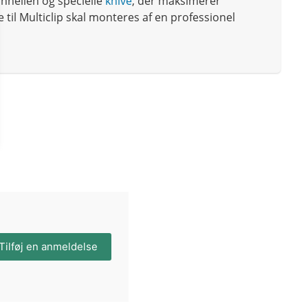
nnellen og specielle
knive
, der maksimerer
 til Multiclip skal monteres af en professionel
Tilføj en anmeldelse