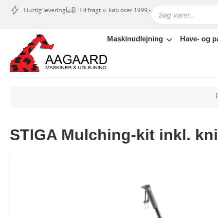
Hurtig levering
Fri fragt v. køb over 1999,-
Maskinudlejning
Have- og p
Maskinudlejning
Have- og parkmaskiner
Sikkerhed og tilbehør
Depotrum
Mærker
Værksted
STIGA Mulching-kit inkl. kn
Outlet
Tips og tricks
4.4 Google Reviews
4.7 Trustpilot