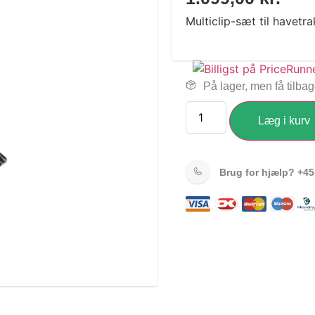
Multiclip-sæt til havetra
På lager, men få tilba
Læg i kurv
Brug for hjælp?
+45