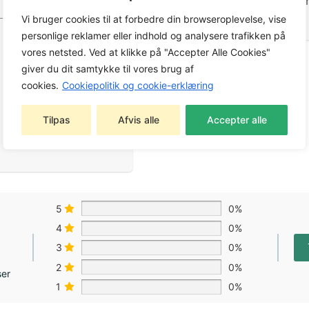
STIGA
Park Pro 900 WX, Par
Vi bruger cookies til at forbedre din browseroplevelse, vise
personlige reklamer eller indhold og analysere trafikken på
vores netsted. Ved at klikke på "Accepter Alle Cookies"
giver du dit samtykke til vores brug af
cookies.
Cookiepolitik og cookie-erklæring
Tilpas
Afvis alle
Accepter alle
5
0%
4
0%
3
0%
2
0%
ser
1
0%