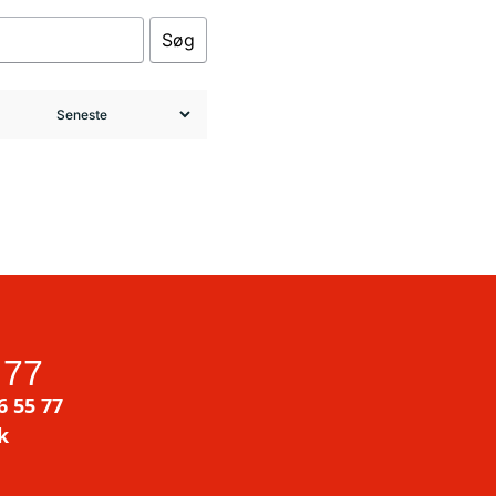
Søg
 77
6 55 77
k