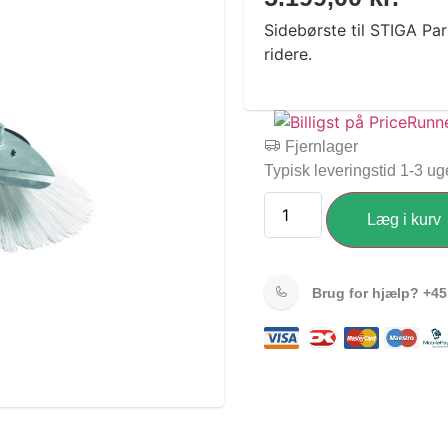
Sidebørste til STIGA P
ridere.
Fjernlager
Typisk leveringstid 1-3 ug
Læg i kurv
Brug for hjælp?
+45