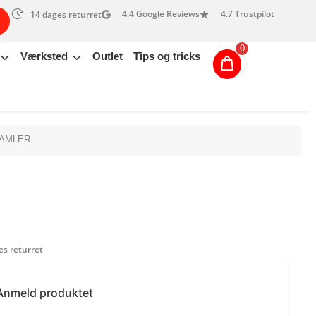
4.4 Google Reviews
4.7 Trustpilot
14 dages returret
0
Værksted
Outlet
Tips og tricks
SAMLER
s returret
Anmeld produktet