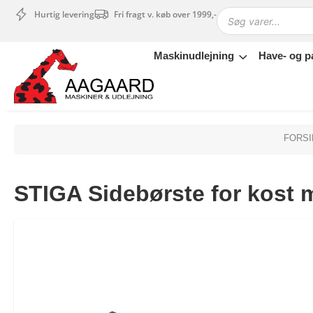
Hurtig levering
Fri fragt v. køb over 1999,-
Maskinudlejning
Have- og p
Maskinudlejning
Have- og parkmaskiner
Sikkerhed og tilbehør
Depotrum
FORSI
Mærker
Værksted
STIGA Sidebørste for kost 
Outlet
Tips og tricks
4.4 Google Reviews
4.7 Trustpilot