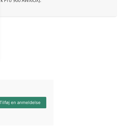
k Pro 900 AWXIOX).
Tilføj en anmeldelse