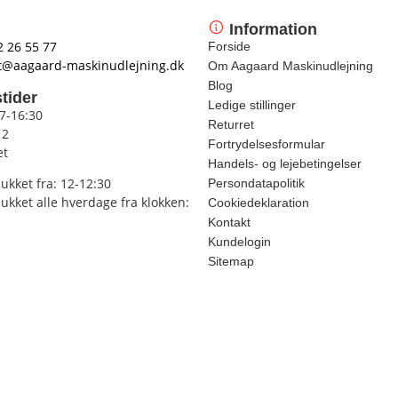
Information
2 26 55 77
Forside
t@aagaard-maskinudlejning.dk
Om Aagaard Maskinudlejning
Blog
tider
Ledige stillinger
 7-16:30
Returret
12
Fortrydelsesformular
et
Handels- og lejebetingelser
lukket fra: 12-12:30
Persondatapolitik
lukket alle hverdage fra klokken:
Cookiedeklaration
Kontakt
Kundelogin
Sitemap