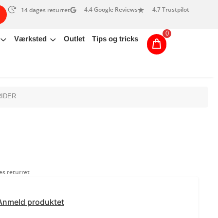
4.4 Google Reviews
4.7 Trustpilot
14 dages returret
0
Værksted
Outlet
Tips og tricks
RIDER
s returret
Anmeld produktet