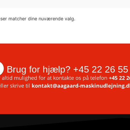
lser matcher dine nuværende valg.
Brug for hjælp?
+45 22 26 55
 altid mulighed for at kontakte os på telefon
+45 22 2
ller skrive til
kontakt@aagaard-maskinudlejning.d