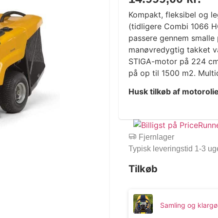
Kompakt, fleksibel og l
(tidligere Combi 1066 H
passere gennem smalle 
manøvredygtig takket væ
STIGA-motor på 224 cm³ 
på op til 1500 m2. Multi
Husk tilkøb af motoroli
Fjernlager
Typisk leveringstid 1-3 ug
Tilkøb
Samling og klargø