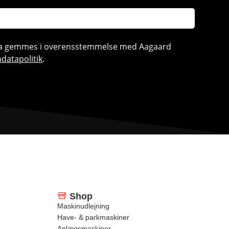
ata gemmes i overensstemmelse med Aagaard
datapolitik
.
Shop
Maskinudlejning
Have- & parkmaskiner
Anlægsmaskiner