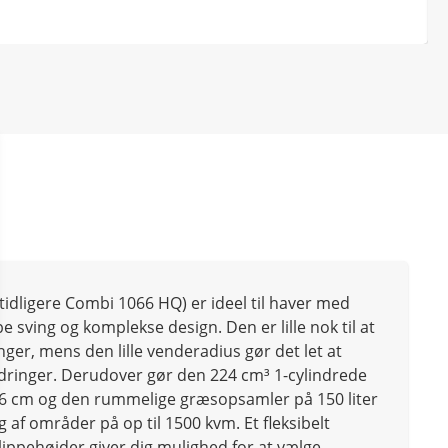
idligere Combi 1066 HQ) er ideel til haver med
e sving og komplekse design. Den er lille nok til at
er, mens den lille venderadius gør det let at
ringer. Derudover gør den 224 cm³ 1-cylindrede
6 cm og den rummelige græsopsamler på 150 liter
ng af områder på op til 1500 kvm. Et fleksibelt
lippehøjder giver dig mulighed for at vælge