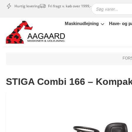
Hurtig levering
Fri fragt v. køb over 1999,-
Maskinudlejning
Have- og p
Maskinudlejning
Have- og parkmaskiner
Sikkerhed og tilbehør
Depotrum
FOR
Mærker
Værksted
STIGA Combi 166 – Kompak
Outlet
Tips og tricks
4.4 Google Reviews
4.7 Trustpilot