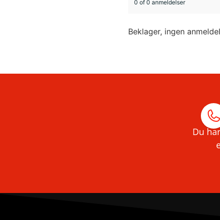
0 of 0 anmeldelser
Beklager, ingen anmelde
Du har
e