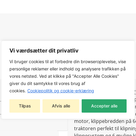
Vi værdsætter dit privatliv
Vi bruger cookies til at forbedre din browseroplevelse, vise
personlige reklamer eller indhold og analysere trafikken på
vores netsted. Ved at klikke på "Accepter Alle Cookies"
giver du dit samtykke til vores brug af
cookies.
Cookiepolitik og cookie-erklæring
Havetraktoren Combi 166 (t
vanskelige vendinger, skarp
Tilpas
Afvis alle
Accepter alle
passe gennem smalle åbning
manøvrere omkring forhind
motor, klippebredden på 6
traktoren perfekt til klipni
klippesystem og 6 mulige k