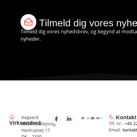
Tilmeld dig vores nyh
Tilmeld dig vores nyhedsbrev, og begynd at modtag
nyheder.
Aagaard
Kontakt
Virksomhed
Tlf. nr.:
+45 2
Maskinudlejning
Email:
kontak
Hastrupvej 17
DK – 7330