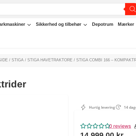
arkmaskiner
Sikkerhed og tilbehør
Depotrum
Mærker
SIDE
/
STIGA
/
STIGA HAVETRAKTORE
/ STIGA COMBI 166 – KOMPAKT
trider
Hurtig levering
14 dage
0
reviews
14.999,00
kr.