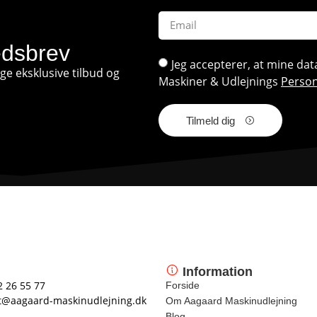
edsbrev
Jeg accepterer, at mine d
e eksklusive tilbud og
Maskiner & Udlejnings
Person
Tilmeld dig
Information
2 26 55 77
Forside
t@aagaard-maskinudlejning.dk
Om Aagaard Maskinudlejning
Blog