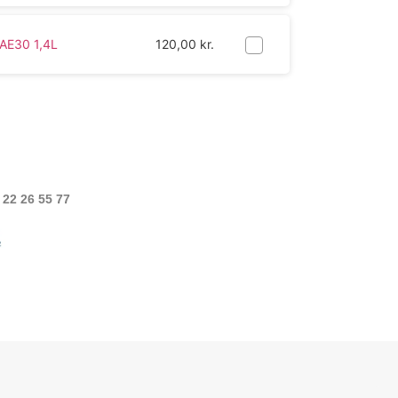
SAE30 1,4L
120,00
kr.
 22 26 55 77