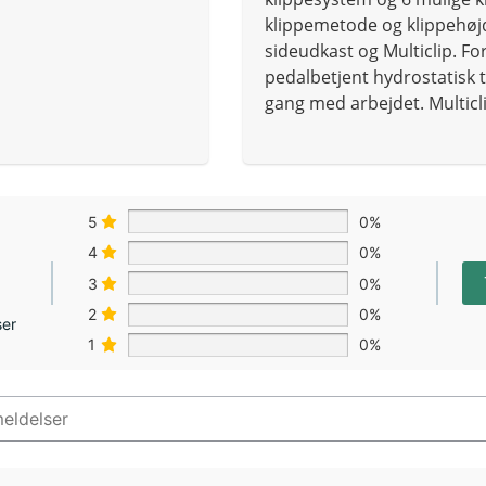
klippemetode og klippehøj
sideudkast og Multiclip. Fo
pedalbetjent hydrostatisk t
gang med arbejdet. Multicl
5
0%
4
0%
3
0%
2
0%
ser
1
0%