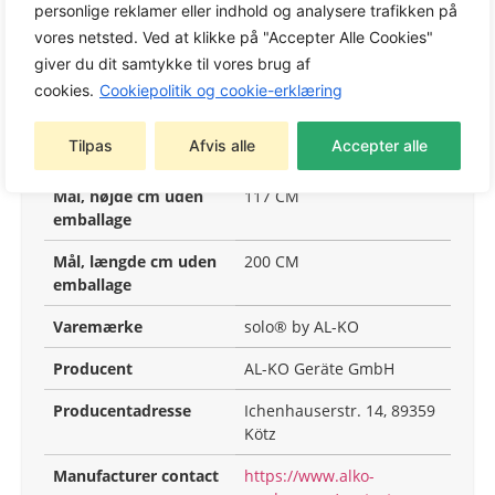
EAN
4003718064803
personlige reklamer eller indhold og analysere trafikken på
vores netsted. Ved at klikke på "Accepter Alle Cookies"
Vægt netto (kg)
312 KG
giver du dit samtykke til vores brug af
Vægt brutto (kg)
375 KG
cookies.
Cookiepolitik og cookie-erklæring
Mål, bredde cm uden
114 CM
Tilpas
Afvis alle
Accepter alle
emballage
Mål, højde cm uden
117 CM
emballage
Mål, længde cm uden
200 CM
emballage
Varemærke
solo® by AL-KO
Producent
AL-KO Geräte GmbH
Producentadresse
Ichenhauserstr. 14, 89359
Kötz
Manufacturer contact
https://www.alko-