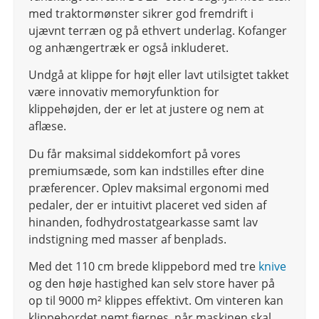
med traktormønster sikrer god fremdrift i
ujævnt terræn og på ethvert underlag. Kofanger
og anhængertræk er også inkluderet.
Undgå at klippe for højt eller lavt utilsigtet takket
være innovativ memoryfunktion for
klippehøjden, der er let at justere og nem at
aflæse.
Du får maksimal siddekomfort på vores
premiumsæde, som kan indstilles efter dine
præferencer. Oplev maksimal ergonomi med
pedaler, der er intuitivt placeret ved siden af
hinanden, fodhydrostatgearkasse samt lav
indstigning med masser af benplads.
Med det 110 cm brede klippebord med tre
knive
og den høje hastighed kan selv store haver på
op til 9000 m² klippes effektivt. Om vinteren kan
klippebordet nemt fjernes, når maskinen skal