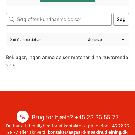
Søg
0 of 0 anmeldelser
Beklager, ingen anmeldelser matcher dine nuværende
valg.
Brug for hjælp?
+45 22 26 55 77
Du har altid mulighed for at kontakte os på telefon
+45 22 26
55 77
eller skrive til
kontakt@aagaard-maskinudlejning.dk