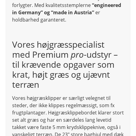
forlygter. Med kvalitetsstemplerne
“engineered
in Germany” og “made in Austria”
er
holdbarhed garanteret.
Vores højgræsspecialist
med Premium
pro
-udstyr –
til krævende opgaver som
krat, højt græs og ujævnt
terræn
Vores højgræsklipper er særligt velegnet til
steder, der ikke klippes regelmæssigt, som fx
frugtplantager. Højgræsklippebordet klarer stort
set alt græs og har en særdeles lang levetid
takket være faste 5 mm krydsklippeknive, også i
vanskeligt terræn. De 23″ store baghjul med dæk