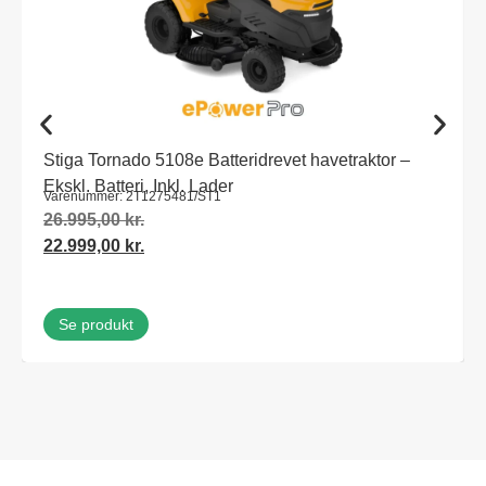
Stiga Tornado 5108e Batteridrevet havetraktor –
Ekskl. Batteri, Inkl. Lader
Varenummer: 2T1275481/ST1
26.995,00
kr.
22.999,00
kr.
Se produkt