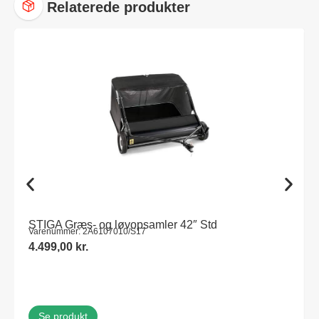
Relaterede produkter
STIGA Græs- og løvopsamler 42″ Std
Varenummer: 2A6107010/S17
4.499,00
kr.
Se produkt