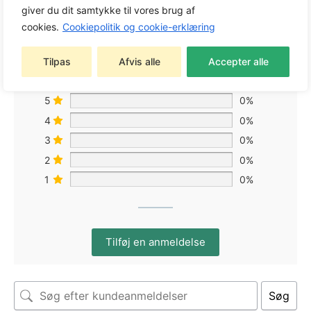
giver du dit samtykke til vores brug af
cookies.
Cookiepolitik og cookie-erklæring
Baseret på 0 anmeldelser
Tilpas
Afvis alle
Accepter alle
5
0%
4
0%
3
0%
2
0%
1
0%
Tilføj en anmeldelse
Søg