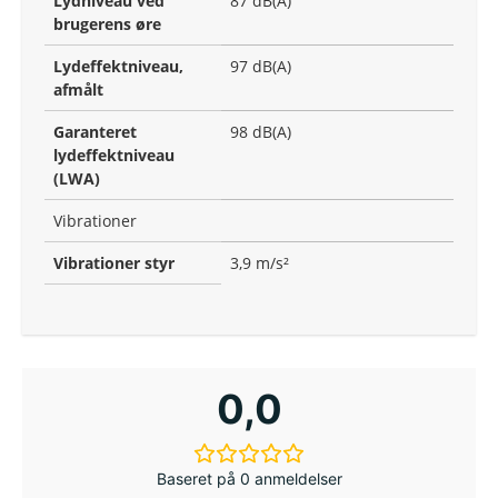
Lydniveau ved
87 dB(A)
brugerens øre
Lydeffektniveau,
97 dB(A)
afmålt
Garanteret
98 dB(A)
lydeffektniveau
(LWA)
Vibrationer
Vibrationer styr
3,9 m/s²
0,0
Baseret på 0 anmeldelser