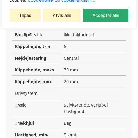
Klippebredde
53 cm
Tilpas
Afvis alle
Accepter alle
Bioclip®-sæt
Fås som
tilbehør
Bioclip®-stik
Ikke inkluderet
Klippehøjde, trin
6
Højdejustering
Central
Klippehøjde, maks
75 mm
Klippehøjde, min.
20 mm
Drivsystem
Træk
Selvkørende, variabel
hastighed
Trækhjul
Bag
Hastighed, min-
5 km/t