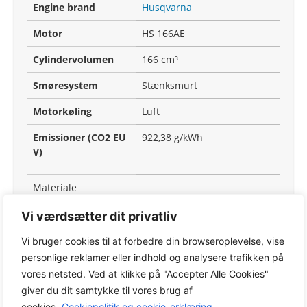
Engine brand
Husqvarna
Motor
HS 166AE
Cylindervolumen
166 cm³
Smøresystem
Stænksmurt
Motorkøling
Luft
Emissioner (CO2 EU
922,38 g/kWh
V)
Materiale
Klippeskjold
Composite
Vi værdsætter dit privatliv
materiale
Vi bruger cookies til at forbedre din browseroplevelse, vise
Fælge
Plastik
personlige reklamer eller indhold og analysere trafikken på
vores netsted. Ved at klikke på "Accepter Alle Cookies"
Klippebord
giver du dit samtykke til vores brug af
Klippemetode
Opsamler/BioClip/Bagudkast
cookies.
Cookiepolitik og cookie-erklæring