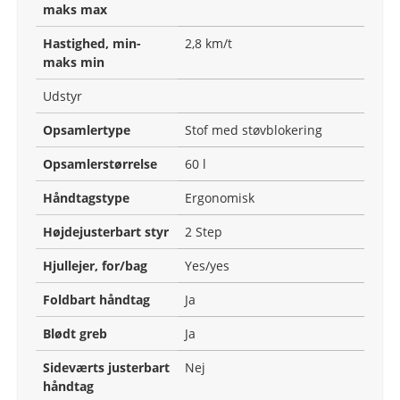
maks max
Hastighed, min-
2,8 km/t
maks min
Udstyr
Opsamlertype
Stof med støvblokering
Opsamlerstørrelse
60 l
Håndtagstype
Ergonomisk
Højdejusterbart styr
2 Step
Hjullejer, for/bag
Yes/yes
Foldbart håndtag
Ja
Blødt greb
Ja
Sideværts justerbart
Nej
håndtag