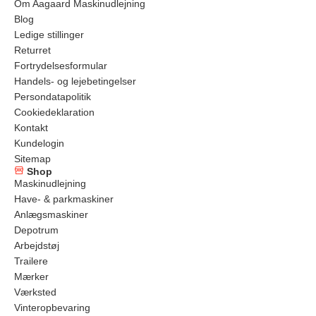
Om Aagaard Maskinudlejning
Blog
Ledige stillinger
Returret
Fortrydelsesformular
Handels- og lejebetingelser
Persondatapolitik
Cookiedeklaration
Kontakt
Kundelogin
Sitemap
Shop
Maskinudlejning
Have- & parkmaskiner
Anlægsmaskiner
Depotrum
Arbejdstøj
Trailere
Mærker
Værksted
Vinteropbevaring