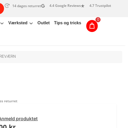
4.4 Google Reviews
4.7 Trustpilot
14 dages returret
0
Værksted
Outlet
Tips og tricks
ØREVÆRN
s returret
Anmeld produktet
,00
kr.