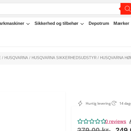
arkmaskiner
Sikkerhed og tilbehør
Depotrum
Mærker
E
/
HUSQVARNA
/
HUSQVARNA SIKKERHEDSUDSTYR
/ HUSQVARNA H
Hurtig levering
14 dage
0
reviews
279,00
kr.
249