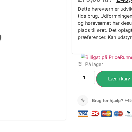
Dette høreværn er udvi
tids brug. Udformningen 
og høreværnet har desud
plads til øret. Det opla
præferencer. Kan udstyr
På lager
Læg i kurv
Brug for hjælp?
+45