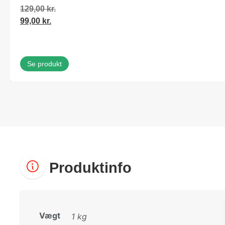
129,00
kr.
99,00
kr.
Se produkt
Produktinfo
Vægt
1 kg