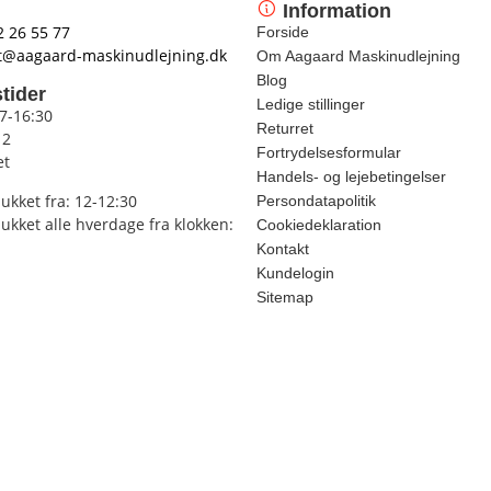
Information
2 26 55 77
Forside
t@aagaard-maskinudlejning.dk
Om Aagaard Maskinudlejning
Blog
tider
Ledige stillinger
 7-16:30
Returret
12
Fortrydelsesformular
et
Handels- og lejebetingelser
lukket fra: 12-12:30
Persondatapolitik
lukket alle hverdage fra klokken:
Cookiedeklaration
Kontakt
Kundelogin
Sitemap