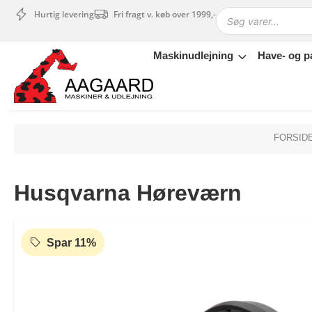
Hurtig levering
Fri fragt v. køb over 1999,-
Maskinudlejning
Have- og p
Maskinudlejning
Have- og parkmaskiner
Sikkerhed og tilbehør
Depotrum
FORSID
Mærker
Værksted
Husqvarna Høreværn
Outlet
Tips og tricks
4.4 Google Reviews
4.7 Trustpilot
Spar 11%