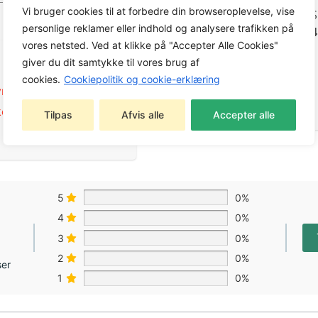
Vi bruger cookies til at forbedre din browseroplevelse, vise
Godkendt i henhold til ANS
personlige reklamer eller indhold og analysere trafikken på
S3.19-1974 and S12.6-1984
vores netsted. Ved at klikke på "Accepter Alle Cookies"
Godkendt i henhold til EN
giver du dit samtykke til vores brug af
352-1
cookies.
Cookiepolitik og cookie-erklæring
SNR
r
,
Sikkerhedsudstyr
27 dB(A)
kerhedsudstyr
Tilpas
Afvis alle
Accepter alle
5
0%
4
0%
3
0%
2
0%
ser
1
0%