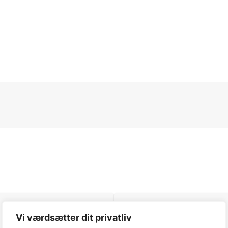
Article net weight
Vi værdsætter dit privatliv
290 g