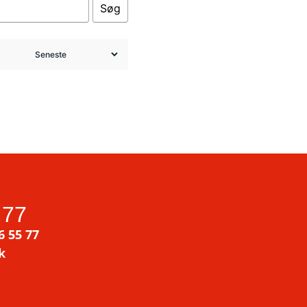
Søg
 77
6 55 77
k