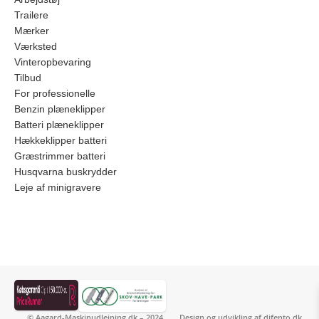
Trailere
Mærker
Værksted
Vinteropbevaring
Tilbud
For professionelle
Benzin plæneklipper
Batteri plæneklipper
Hækkeklipper batteri
Græstrimmer batteri
Husqvarna buskrydder
Leje af minigravere
© Aagard-Maskinudlejning.dk – 2024
Design og udvikling af
difento.dk