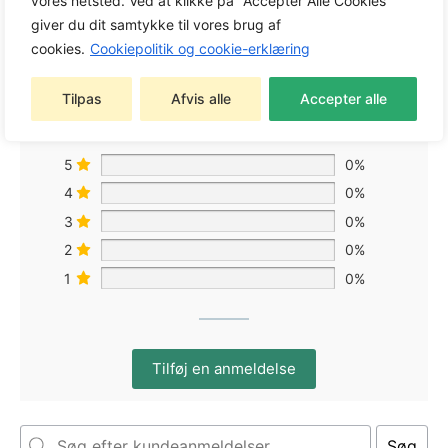
vores netsted. Ved at klikke på "Accepter Alle Cookies"
0,0
giver du dit samtykke til vores brug af
cookies.
Cookiepolitik og cookie-erklæring
Baseret på 0 anmeldelser
Tilpas
Afvis alle
Accepter alle
5
0%
4
0%
3
0%
2
0%
1
0%
Tilføj en anmeldelse
Søg