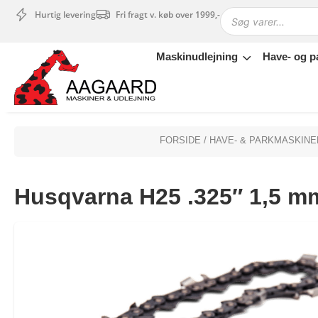
Hurtig levering
Fri fragt v. køb over 1999,-
Maskinudlejning
Have- og p
Maskinudlejning
Have- og parkmaskiner
Sikkerhed og tilbehør
Depotrum
FORSIDE
/
HAVE- & PARKMASKINE
Mærker
Værksted
Husqvarna H25 .325″ 1,5 m
Outlet
Tips og tricks
4.4 Google Reviews
4.7 Trustpilot