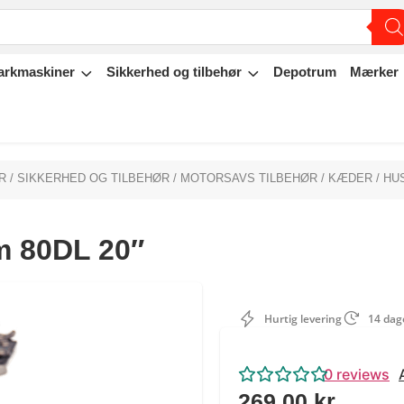
arkmaskiner
Sikkerhed og tilbehør
Depotrum
Mærker
R
/
SIKKERHED OG TILBEHØR
/
MOTORSAVS TILBEHØR
/
KÆDER
/ HUS
m 80DL 20″
Hurtig levering
14 dage
0
reviews
269,00
kr.