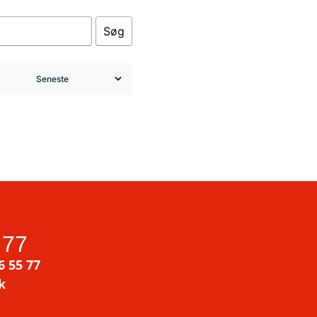
Søg
 77
6 55 77
k