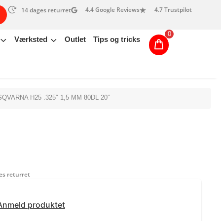
4.4 Google Reviews
4.7 Trustpilot
14 dages returret
0
Værksted
Outlet
Tips og tricks
QVARNA H25 .325″ 1,5 MM 80DL 20″
s returret
Anmeld produktet