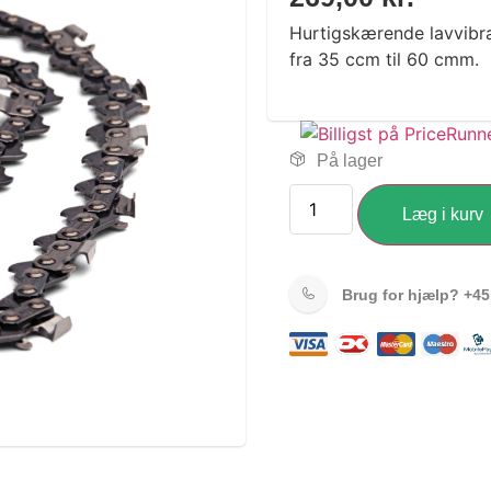
Hurtigskærende lavvibra
fra 35 ccm til 60 cmm.
På lager
Læg i kurv
Brug for hjælp?
+45