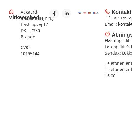
Aagaard
Kontakt
Virksomhed
Tlf. nr.:
+45 2
Maskinudlejning
Email:
kontak
Hastrupvej 17
DK – 7330
Åbnings
Brande
Hverdage: kl.
Lørdag: kl. 9-
CVR:
Søndag: Lukk
10195144
Telefonen er 
Telefonen er 
16:00