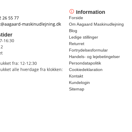
Information
2 26 55 77
Forside
t@aagaard-maskinudlejning.dk
Om Aagaard Maskinudlejning
Blog
tider
Ledige stillinger
 7-16:30
Returret
12
Fortrydelsesformular
et
Handels- og lejebetingelser
lukket fra: 12-12:30
Persondatapolitik
lukket alle hverdage fra klokken:
Cookiedeklaration
Kontakt
Kundelogin
Sitemap