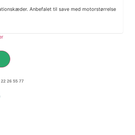
tionskæder. Anbefalet til save med motorstørrelse
 22 26 55 77