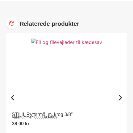
Relaterede produkter
STIHL Ryttermål m. krog 3/8″
Varenummer: 00008934009
38,00
kr.