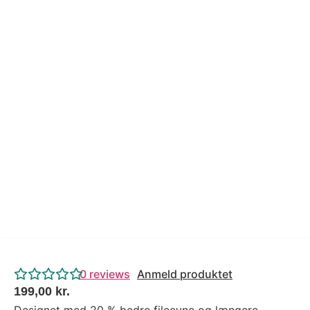
Tips og tricks
4.4 Google Reviews
4.7 Trustpilot
0
reviews
Anmeld produktet
199,00
kr.