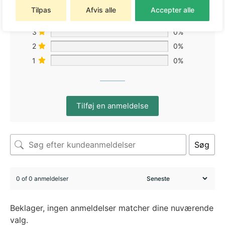
5
0%
Tilpas
Afvis alle
Accepter alle
4
0%
3
0%
2
0%
1
0%
Tilføj en anmeldelse
Søg
0 of 0 anmeldelser
Beklager, ingen anmeldelser matcher dine nuværende
valg.