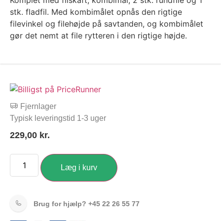
Komplet med filskaft, kombimål, 2 stk. rundfile og 1
stk. fladfil. Med kombimålet opnås den rigtige
filevinkel og filehøjde på savtanden, og kombimålet
gør det nemt at file rytteren i den rigtige højde.
Fjernlager
Typisk leveringstid 1-3 uger
229,00
kr.
Læg i kurv
Brug for hjælp?
+45 22 26 55 77