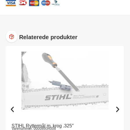
Relaterede produkter
STIHL Ryttermål m. krog .325″
Varenummer: 00008934008