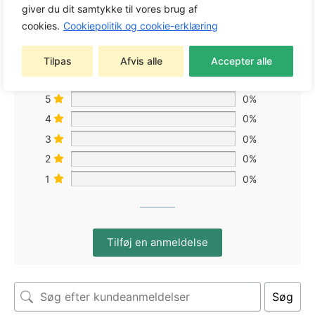
giver du dit samtykke til vores brug af
cookies.
Cookiepolitik og cookie-erklæring
Baseret på 0 anmeldelser
Tilpas
Afvis alle
Accepter alle
5
0%
4
0%
3
0%
2
0%
1
0%
Tilføj en anmeldelse
Søg