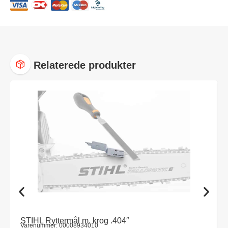
Relaterede produkter
STIHL Ryttermål m. krog .404″
Varenummer: 00008934010