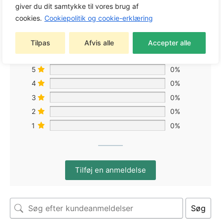
giver du dit samtykke til vores brug af
cookies.
Cookiepolitik og cookie-erklæring
Baseret på 0 anmeldelser
Tilpas
Afvis alle
Accepter alle
5
0%
4
0%
3
0%
2
0%
1
0%
Tilføj en anmeldelse
Søg