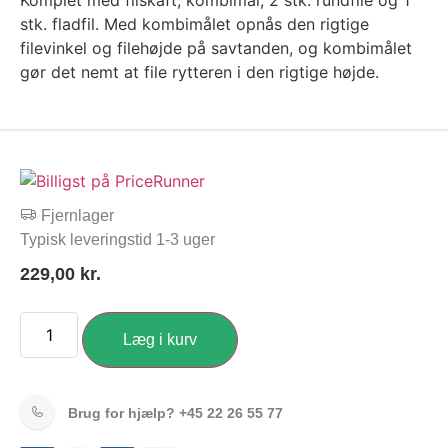
Komplet med filskaft, kombimål, 2 stk. rundfile og 1
stk. fladfil. Med kombimålet opnås den rigtige
filevinkel og filehøjde på savtanden, og kombimålet
gør det nemt at file rytteren i den rigtige højde.
Fjernlager
Typisk leveringstid 1-3 uger
229,00
kr.
Læg i kurv
Brug for hjælp?
+45 22 26 55 77