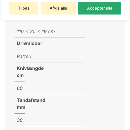
4,125 kg
Tilpas
Afvis alle
Accepter alle
Størrelse
116 × 25 × 19 cm
Drivmiddel
Batteri
Knivlængde
cm
60
Tandafstand
mm
30