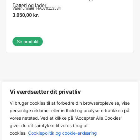
Batteri og lader
Varenummer: HA070113534
3.050,00
kr.
Se produkt
Vi værdsætter dit privatliv
Vi bruger cookies til at forbedre din browseroplevelse, vise
Produktinfo
personlige reklamer eller indhold og analysere trafikken på
vores netsted. Ved at klikke på "Accepter Alle Cookies"
giver du dit samtykke til vores brug af
Vægt
cookies.
Cookiepolitik og cookie-erklæring