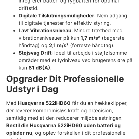
integreret batteri og rygbatteri for optimal
driftstid.
Digitale Tilslutningsmuligheder
: Nem adgang
til digitale tjenester for effektiv styring.
Lavt Vibrationsniveau
: Mindre træthed med
vibrationsniveauer på kun
1,7 m/s²
(bagerste
håndtag) og
2,1 m/s²
(forreste håndtag).
Støjsvag Drift
: Ideel til arbejde i støjfølsomme
områder med et lydniveau ved brugerens øre på
kun
81 dB(A)
.
Opgrader Dit Professionelle
Udstyr i Dag
Med
Husqvarna 522iHD60
får du en hækkeklipper,
der leverer kompromisløs kraft og præcision,
samtidig med at den reducerer miljøbelastningen.
Bestil din Husqvarna 522iHD60 uden batteri og
oplader nu
, og oplev forskellen i dit professionelle