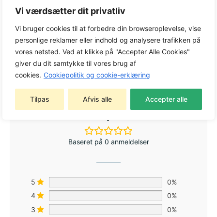
Produktdata
Fedt til
hækkeklipper
Spray Bio 400
Vi værdsætter dit privatliv
ml
Vi bruger cookies til at forbedre din browseroplevelse, vise
Varenr.: 538 62 92‑01
personlige reklamer eller indhold og analysere trafikken på
Volume
400ml
vores netsted. Ved at klikke på "Accepter Alle Cookies"
giver du dit samtykke til vores brug af
cookies.
Cookiepolitik og cookie-erklæring
Tilpas
Afvis alle
Accepter alle
0,0
Baseret på 0 anmeldelser
5
0%
4
0%
3
0%