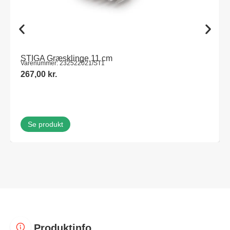
STIGA Græsklinge 11 cm
Varenummer: 232522021/ST1
267,00
kr.
Se produkt
Produktinfo