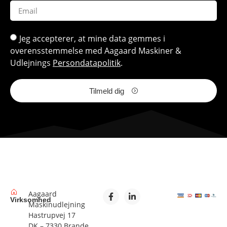
Jeg accepterer, at mine data gemmes i
overensstemmelse med Aagaard Maskiner &
Udlejnings
Persondatapolitik
.
Tilmeld dig
Aagaard
Virksomhed
Maskinudlejning
Hastrupvej 17
DK – 7330 Brande