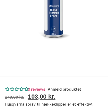
Tips og tricks
4.4 Google Reviews
4.7 Trustpilot
0
reviews
Anmeld produktet
103,00
kr.
149,00
kr.
Husqvarna spray til hækkeklipper er et effektivt