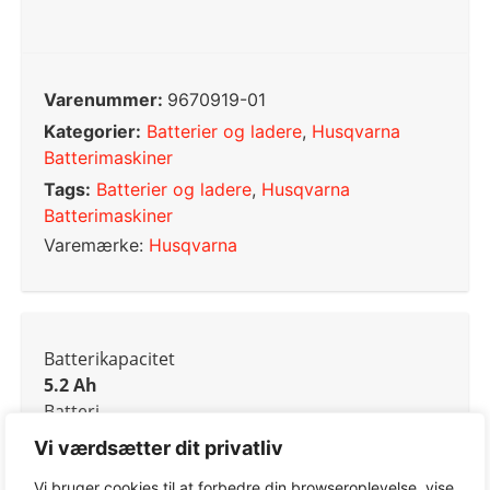
Varenummer:
9670919-01
Kategorier:
Batterier og ladere
,
Husqvarna
Batterimaskiner
Tags:
Batterier og ladere
,
Husqvarna
Batterimaskiner
Varemærke:
Husqvarna
Batterikapacitet
5.2 Ah
Batteri
Li-on
Vi værdsætter dit privatliv
Batteri
36 V
Vi bruger cookies til at forbedre din browseroplevelse, vise