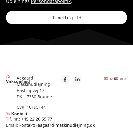
Udlejnings
Persondatapolitik
.
Tilmeld dig
Aagaard
Virksomhed
Maskinudlejning
Hastrupvej 17
DK – 7330 Brande
CVR: 10195144
Kontakt
Tlf. nr.:
+45 22 26 55 77
Email:
kontakt@aagaard-maskinudlejning.dk