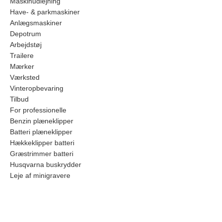
Maskinudlejning
Have- & parkmaskiner
Anlægsmaskiner
Depotrum
Arbejdstøj
Trailere
Mærker
Værksted
Vinteropbevaring
Tilbud
For professionelle
Benzin plæneklipper
Batteri plæneklipper
Hækkeklipper batteri
Græstrimmer batteri
Husqvarna buskrydder
Leje af minigravere