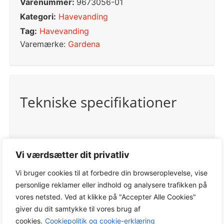
Varenummer:
9673056-01
Kategori:
Havevanding
Tag:
Havevanding
Varemærke:
Gardena
Tekniske specifikationer
Kommerciel reference
Vi værdsætter dit privatliv
18330-20
GTIN-13/EAN
Vi bruger cookies til at forbedre din browseroplevelse, vise
4078500010245
personlige reklamer eller indhold og analysere trafikken på
vores netsted. Ved at klikke på "Accepter Alle Cookies"
Anvendelse
giver du dit samtykke til vores brug af
cookies.
Cookiepolitik og cookie-erklæring
Brug