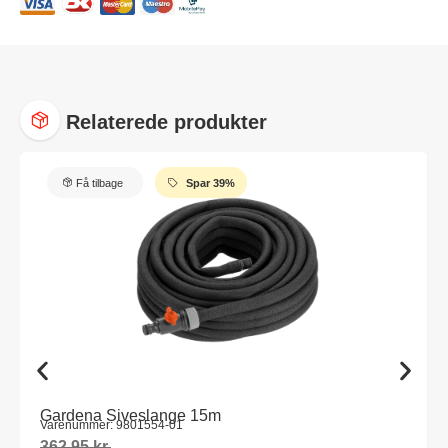
Relaterede produkter
Få tilbage
Spar 39%
Gardena Siveslange 15m
Varenummer: 9801554-01
362,95
kr.