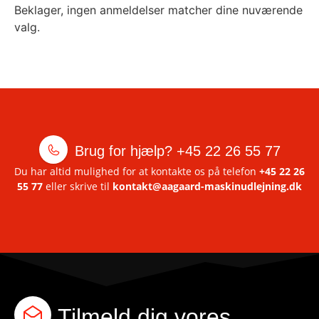
Beklager, ingen anmeldelser matcher dine nuværende
valg.
Brug for hjælp?
+45 22 26 55 77
Du har altid mulighed for at kontakte os på telefon
+45 22 26
55 77
eller skrive til
kontakt@aagaard-maskinudlejning.dk
Tilmeld dig vores