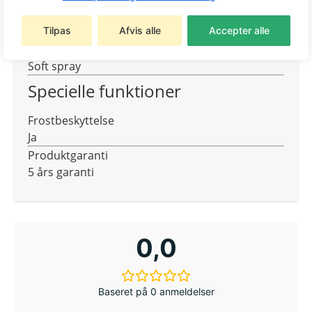
Med den lange bruser kan du vande haven både
skånsomt og præcist.
Tilpas
Afvis alle
Accepter alle
Sprøjtemønster
Soft spray
Specielle funktioner
Frostbeskyttelse
Ja
Produktgaranti
5 års garanti
0,0
Baseret på 0 anmeldelser