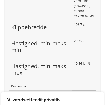
ZeroTurn
(Kawasaki)
Varenr.:
967 66 57‑04
106,7 cm
Klippebredde
0 km/t
Hastighed, min-maks
min
10,46 km/t
Hastighed, min-maks
max
Emission
792 g/kWh
Emissioner (CO2 EU V)
Vi værdsætter dit privatliv