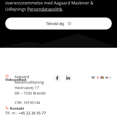
overensstemmelse med Aagaard Maskiner &
Udlejnings
Persondatapolitik
.
Tilmeld dig
Aagaard
Virksomhed
Maskinudlejning
Hastrupvej 17
DK – 7330 Brande
CVR: 10195144
Kontakt
Tlf. nr.:
+45 22 26 55 77