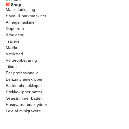
Shop
Maskinudlejning
Have- & parkmaskiner
Anlægsmaskiner
Depotrum
Arbejdstøj
Trailere
Mærker
Værksted
Vinteropbevaring
Tilbud
For professionelle
Benzin plæneklipper
Batteri plæneklipper
Hækkeklipper batteri
Græstrimmer batteri
Husqvarna buskrydder
Leje af minigravere