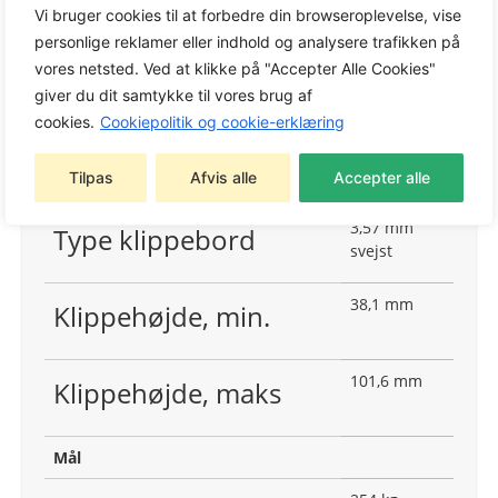
1
Vi bruger cookies til at forbedre din browseroplevelse, vise
personlige reklamer eller indhold og analysere trafikken på
vores netsted. Ved at klikke på "Accepter Alle Cookies"
Klippebord
giver du dit samtykke til vores brug af
Opsamler,
Klippemetoder (filter)
cookies.
Cookiepolitik og cookie-erklæring
Mulching,
Side
Tilpas
Afvis alle
Accepter alle
discharge
3,57 mm
Type klippebord
svejst
38,1 mm
Klippehøjde, min.
101,6 mm
Klippehøjde, maks
Mål