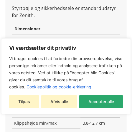
Styrtbøjle og sikkerhedssele er standardudstyr
for Zenith.
Dimensioner
Længde
2,007 meter
Vi værdsætter dit privatliv
Bredde
1,905 meter
Vi bruger cookies til at forbedre din browseroplevelse, vise
Højde
124,5/184,2 meter
personlige reklamer eller indhold og analysere trafikken på
vores netsted. Ved at klikke på "Accepter Alle Cookies"
Vægt
422,7 kg
giver du dit samtykke til vores brug af
cookies.
Cookiepolitik og cookie-erklæring
Kapacitet
Arbejdsbredde
152,4 cm
Tilpas
Afvis alle
Accepter alle
Antal
knive
3 stk
Klippehøjde min/max
3,8-12,7 cm