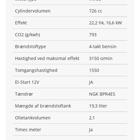
Cylindervolumen
726 cc
Effekt
22,2 hk, 16,6 kW
CO2 (g/kwh)
793
Brændstoftype
4-takt bensin
Hastighed ved maksimal effekt
3150 o/min
Tomgangshastighed
1550
El-Start 12V
JA
Tændrør
NGK BPR4ES
Mængde af brændstoftank
19,3 liter
Olietankvolumen
2,1
Times meter
Ja