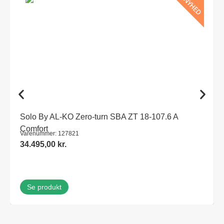
NYHED
Solo By AL-KO Zero-turn SBA ZT 18-107.6 A
Comfort
Varenummer: 127821
34.495,00
kr.
Se produkt