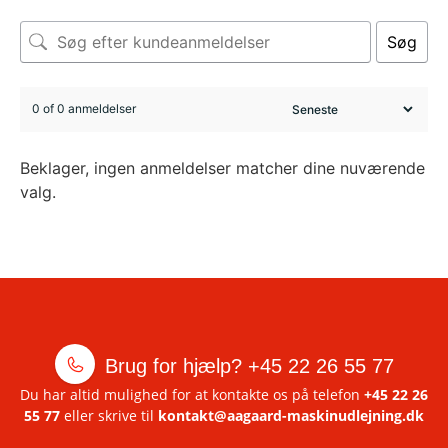
Søg
0 of 0 anmeldelser
Beklager, ingen anmeldelser matcher dine nuværende
valg.
Brug for hjælp?
+45 22 26 55 77
Du har altid mulighed for at kontakte os på telefon
+45 22 26
55 77
eller skrive til
kontakt@aagaard-maskinudlejning.dk