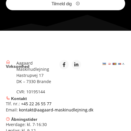
Tilmeld dig
Aagaard
Virksomhed
Maskinudlejning
Hastrupvej 17
DK – 7330 Brande
CVR: 10195144
Kontakt
Tlf. nr.:
+45 22 26 55 77
Email:
kontakt@aagaard-maskinudlejning.dk
Åbningstider
Hverdage: kl. 7-16:30
Lørdag: kl. 9-12