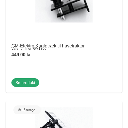
Tips og tricks
4.4 Google Reviews
4.7 Trustpilot
GM-Elektro Kugletræk til havetraktor
Varenummer: GM1306
449,00
kr.
Se produkt
Få tilbage