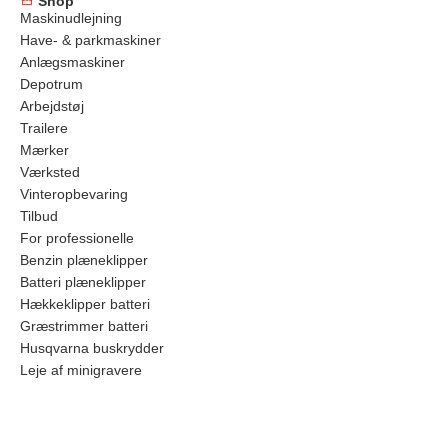
Shop
Maskinudlejning
Have- & parkmaskiner
Anlægsmaskiner
Depotrum
Arbejdstøj
Trailere
Mærker
Værksted
Vinteropbevaring
Tilbud
For professionelle
Benzin plæneklipper
Batteri plæneklipper
Hækkeklipper batteri
Græstrimmer batteri
Husqvarna buskrydder
Leje af minigravere