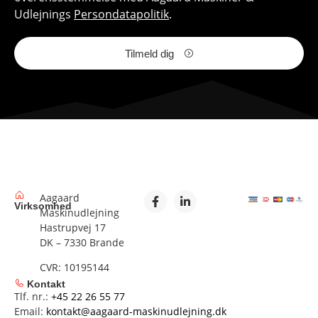
Udlejnings
Persondatapolitik
.
Tilmeld dig
Aagaard
Virksomhed
Maskinudlejning
Hastrupvej 17
DK – 7330 Brande
CVR: 10195144
Kontakt
Tlf. nr.:
+45 22 26 55 77
Email:
kontakt@aagaard-maskinudlejning.dk