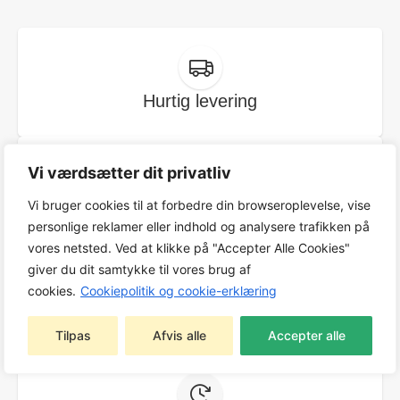
Hurtig levering
Vi værdsætter dit privatliv
Vi bruger cookies til at forbedre din browseroplevelse, vise
Fragt fra kun 59,-
personlige reklamer eller indhold og analysere trafikken på
vores netsted. Ved at klikke på "Accepter Alle Cookies"
giver du dit samtykke til vores brug af
cookies.
Cookiepolitik og cookie-erklæring
2 års reklamationsret
Tilpas
Afvis alle
Accepter alle