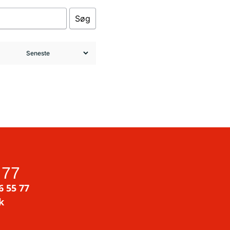
Søg
 77
6 55 77
k