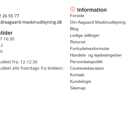
Information
2 26 55 77
Forside
t@aagaard-maskinudlejning.dk
Om Aagaard Maskinudlejning
Blog
tider
Ledige stillinger
 7-16:30
Returret
12
Fortrydelsesformular
et
Handels- og lejebetingelser
lukket fra: 12-12:30
Persondatapolitik
lukket alle hverdage fra klokken:
Cookiedeklaration
Kontakt
Kundelogin
Sitemap