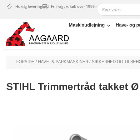
Hurtig levering
Fri fragt v. køb over 1999,-
Maskinudlejning
Have- og p
Maskinudlejning
Have- og parkmaskiner
Sikkerhed og tilbehør
Depotrum
FORSIDE
/
HAVE- & PARKMASKINER
/
SIKKERHED OG TILBEH
Mærker
Værksted
STIHL Trimmertråd takket Ø
Outlet
Tips og tricks
4.4 Google Reviews
4.7 Trustpilot