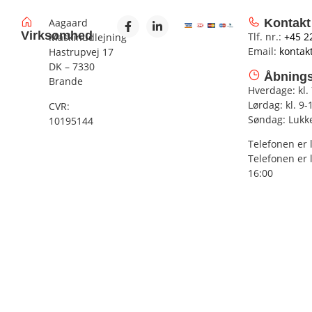
Aagaard
Kontakt
Virksomhed
Tlf. nr.:
+45 2
Maskinudlejning
Email:
kontak
Hastrupvej 17
DK – 7330
Åbnings
Brande
Hverdage: kl.
Lørdag: kl. 9-
CVR:
Søndag: Lukk
10195144
Telefonen er 
Telefonen er 
16:00