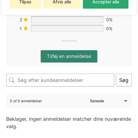
Tilpas
Afvis alle
Accepter alle
4
0%
3
0%
2
0%
1
0%
Tilføj en anmeldelse
Søg
0 of 0 anmeldelser
Beklager, ingen anmeldelser matcher dine nuværende
valg.