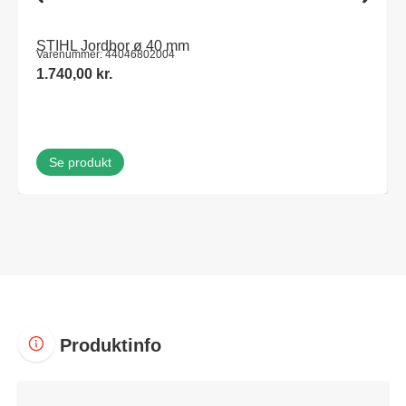
STIHL Jordbor ø 40 mm
Varenummer: 44046802004
1.740,00
kr.
Se produkt
Produktinfo