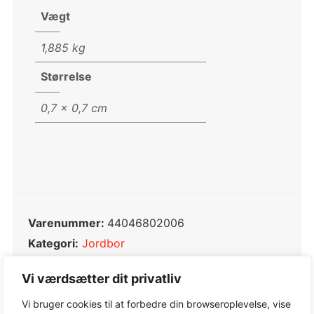
Vægt
1,885 kg
Størrelse
0,7 × 0,7 cm
Varenummer:
44046802006
Kategori:
Jordbor
Tag:
Jordbor
Vi værdsætter dit privatliv
Varemærke:
STIHL
Vi bruger cookies til at forbedre din browseroplevelse, vise