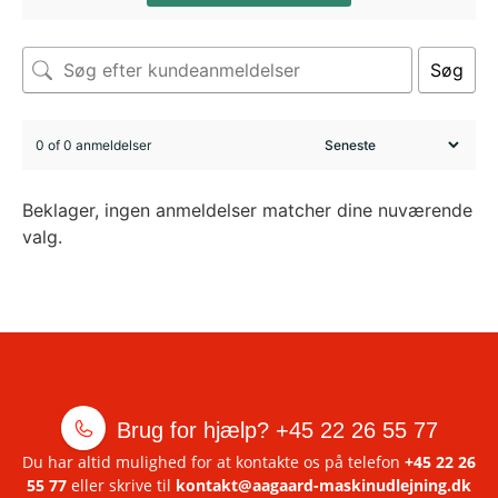
Søg
0 of 0 anmeldelser
Beklager, ingen anmeldelser matcher dine nuværende
valg.
Brug for hjælp?
+45 22 26 55 77
Du har altid mulighed for at kontakte os på telefon
+45 22 26
55 77
eller skrive til
kontakt@aagaard-maskinudlejning.dk