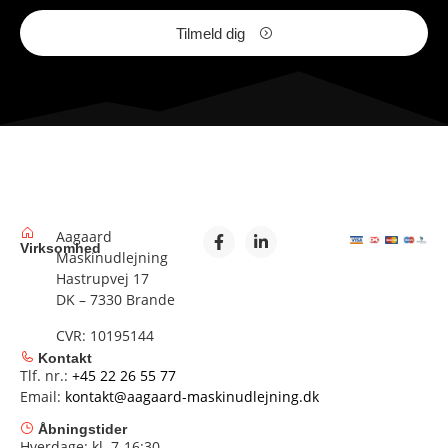
Tilmeld dig
Aagaard
Virksomhed
Maskinudlejning
Hastrupvej 17
DK – 7330 Brande
CVR: 10195144
Kontakt
Tlf. nr.:
+45 22 26 55 77
Email:
kontakt@aagaard-maskinudlejning.dk
Åbningstider
Hverdage: kl. 7-16:30