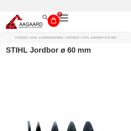
Prismatch!
0
FORSIDE
/
HAVE- & PARKMASKINER
/
JORDBOR
/ STIHL JORDBOR Ø 60 MM
Maskinudlejning
STIHL Jordbor ø 60 mm
Have- og parkmaskiner
Sikkerhed og tilbehør
Depotrum
Mærker
Værksted
Outlet