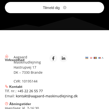
Tilmeld dig
Aagaard
Virksomhed
Maskinudlejning
Hastrupvej 17
DK – 7330 Brande
CVR: 10195144
Kontakt
Tlf. nr.:
+45 22 26 55 77
Email:
kontakt@aagaard-maskinudlejning.dk
Åbningstider
Hverdage: kl. 7-16:30