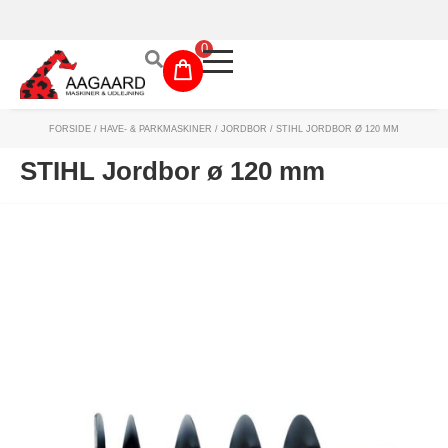
Prismatch!
0
FORSIDE
/
HAVE- & PARKMASKINER
/
JORDBOR
/ STIHL JORDBOR Ø 120 MM
Maskinudlejning
STIHL Jordbor ø 120 mm
Have- og parkmaskiner
Sikkerhed og tilbehør
Depotrum
Mærker
Værksted
Outlet