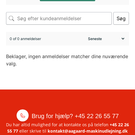
Søg
0 of 0 anmeldelser
Beklager, ingen anmeldelser matcher dine nuværende
valg.
Brug for hjælp?
+45 22 26 55 77
Du har altid mulighed for at kontakte os på telefon
+45 22 26
55 77
eller skrive til
kontakt@aagaard-maskinudlejning.dk