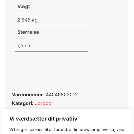
Vægt
2,848 kg
Størrelse
1,3 cm
Varenummer:
44046802012
Kategori:
Jordbor
Tag:
Jordbor
Vi værdsætter dit privatliv
Varemærke:
STIHL
Vi bruger cookies til at forbedre din browseroplevelse, vise