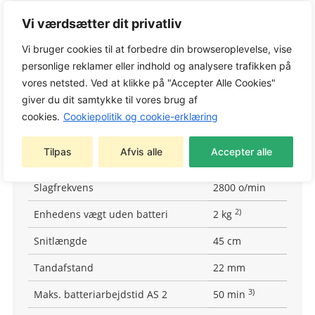
Tekniske detaljer
Vi værdsætter dit privatliv
Vi bruger cookies til at forbedre din browseroplevelse, vise
Mærkespænding
11 V
personlige reklamer eller indhold og analysere trafikken på
Strømforbrug
0.23 kW
vores netsted. Ved at klikke på "Accepter Alle Cookies"
giver du dit samtykke til vores brug af
1)
Effekt
0.14 kW
cookies.
Cookiepolitik og cookie-erklæring
Batterisystem
AS
Tilpas
Afvis alle
Accepter alle
Anbefalet batteri
AS 2
Slagfrekvens
2800 o/min
2)
Enhedens vægt uden batteri
2 kg
Snitlængde
45 cm
Tandafstand
22 mm
3)
Maks. batteriarbejdstid AS 2
50 min