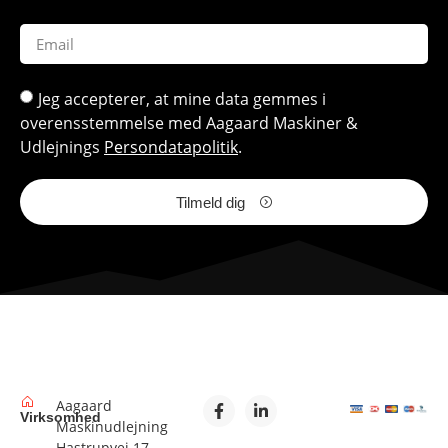
Jeg accepterer, at mine data gemmes i
overensstemmelse med Aagaard Maskiner &
Udlejnings
Persondatapolitik
.
Tilmeld dig
Aagaard
Virksomhed
Maskinudlejning
Hastrupvej 17