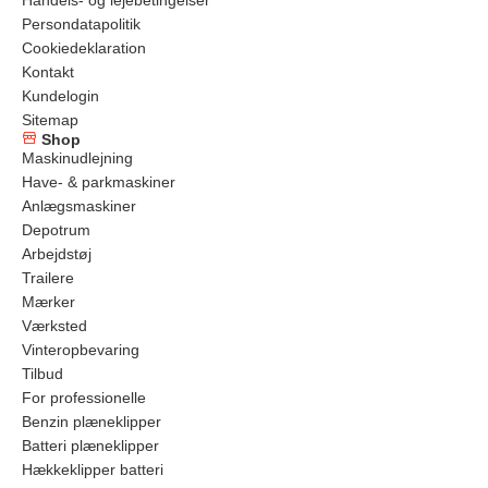
Handels- og lejebetingelser
Persondatapolitik
Cookiedeklaration
Kontakt
Kundelogin
Sitemap
Shop
Maskinudlejning
Have- & parkmaskiner
Anlægsmaskiner
Depotrum
Arbejdstøj
Trailere
Mærker
Værksted
Vinteropbevaring
Tilbud
For professionelle
Benzin plæneklipper
Batteri plæneklipper
Hækkeklipper batteri