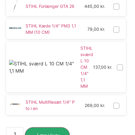
STIHL Forlænger GTA 26
445,00
kr.
STIHL Kæde 1/4" PM3 1,1
79,00
kr.
MM (10 CM)
STIHL
sværd
L 10
CM
137,00
kr.
1/4"
1,1
MM
STIHL Multifilesæt 1/4" P
269,00
kr.
to i en