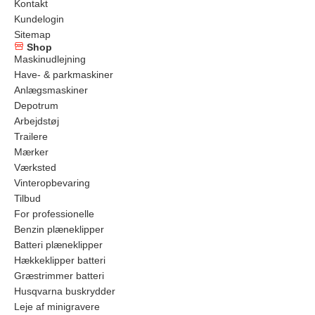
Kontakt
Kundelogin
Sitemap
Shop
Maskinudlejning
Have- & parkmaskiner
Anlægsmaskiner
Depotrum
Arbejdstøj
Trailere
Mærker
Værksted
Vinteropbevaring
Tilbud
For professionelle
Benzin plæneklipper
Batteri plæneklipper
Hækkeklipper batteri
Græstrimmer batteri
Husqvarna buskrydder
Leje af minigravere