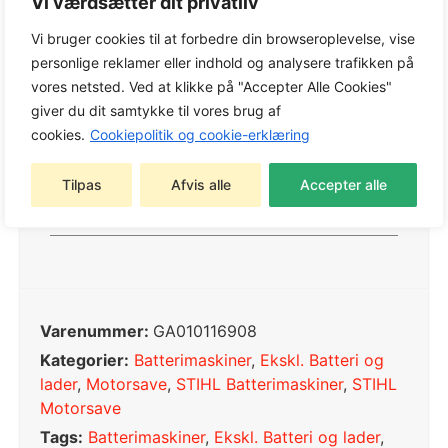
Vi værdsætter dit privatliv
Vi bruger cookies til at forbedre din browseroplevelse, vise
personlige reklamer eller indhold og analysere trafikken på
Vægt
2,071 kg
vores netsted. Ved at klikke på "Accepter Alle Cookies"
Størrelse
giver du dit samtykke til vores brug af
2,3 × 1,2 cm
cookies.
Cookiepolitik og cookie-erklæring
Drivmiddel
Batteri
Tilpas
Afvis alle
Accepter alle
Batteriserie
AS
Varenummer:
GA010116908
Kategorier:
Batterimaskiner
,
Ekskl. Batteri og
lader
,
Motorsave
,
STIHL Batterimaskiner
,
STIHL
Motorsave
Tags:
Batterimaskiner
,
Ekskl. Batteri og lader
,