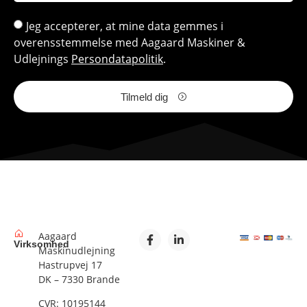
Jeg accepterer, at mine data gemmes i
overensstemmelse med Aagaard Maskiner &
Udlejnings
Persondatapolitik
.
Tilmeld dig
Aagaard
Virksomhed
Maskinudlejning
Hastrupvej 17
DK – 7330 Brande
CVR: 10195144