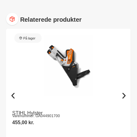
Relaterede produkter
På lager
STIHL Hylster
Varenummer: GA044901700
455,00
kr.