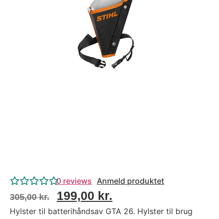
Tips og tricks
4.4 Google Reviews
4.7 Trustpilot
0
reviews
Anmeld produktet
199,00
kr.
305,00
kr.
Hylster til batterihåndsav GTA 26. Hylster til brug