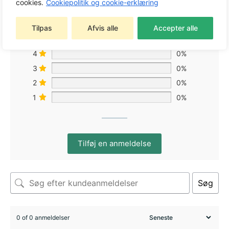
cookies.
Cookiepolitik og cookie-erklæring
Tilpas
Afvis alle
Accepter alle
5
0%
4
0%
3
0%
2
0%
1
0%
Tilføj en anmeldelse
Søg
0 of 0 anmeldelser