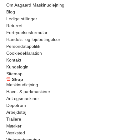
Om Aagaard Maskinudlejning
Blog
Ledige stillinger
Returret
Fortrydelsesformular
Handels- og lejebetingelser
Persondatapolitik
Cookiedeklaration
Kontakt
Kundelogin
Sitemap
Shop
Maskinudlejning
Have- & parkmaskiner
Anlægsmaskiner
Depotrum
Arbejdstøj
Trailere
Mærker
Værksted
Vinteropbevaring