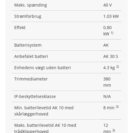
Maks. spænding
40 V
Strømforbrug
1.03 kW
Effekt
0.80
1)
kW
Batterisystem
AK
Anbefalet batteri
AK 30 S
2)
Enhedens vægt uden batteri
4.3 kg
Trimmediameter
380
mm
IP-beskyttelsesklasse
N/A
3)
Min. batterilevetid AK 10 med
8 min
skårlæggerhoved
Maks. batterilevetid AK 10 med
12
3)
trådklipperhoved
min