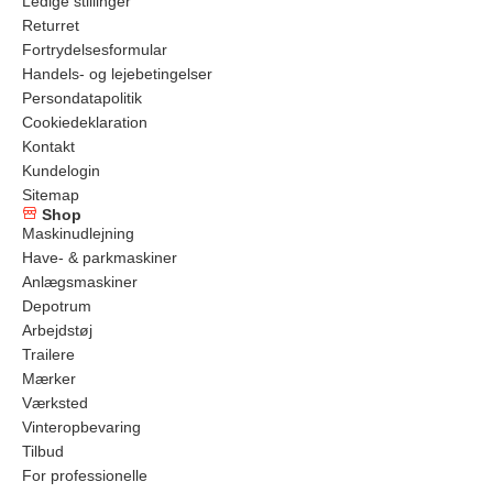
Ledige stillinger
Returret
Fortrydelsesformular
Handels- og lejebetingelser
Persondatapolitik
Cookiedeklaration
Kontakt
Kundelogin
Sitemap
Shop
Maskinudlejning
Have- & parkmaskiner
Anlægsmaskiner
Depotrum
Arbejdstøj
Trailere
Mærker
Værksted
Vinteropbevaring
Tilbud
For professionelle