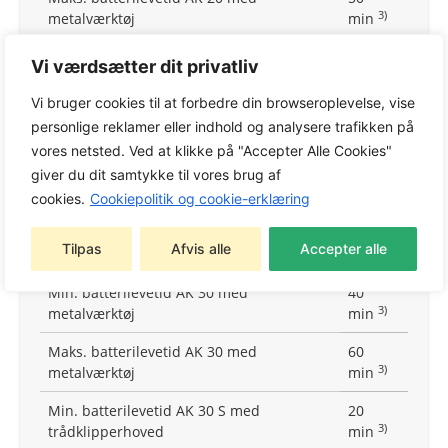
3)
metalværktøj
min
Min. batterilevetid AK 30 med
20
Vi værdsætter dit privatliv
3)
trådklipperhoved
min
Vi bruger cookies til at forbedre din browseroplevelse, vise
Maks. batterilevetid AK 30 med
30
personlige reklamer eller indhold og analysere trafikken på
3)
trådklipperhoved
min
vores netsted. Ved at klikke på "Accepter Alle Cookies"
Min. batterilevetid AK 30 med plastblad
40
giver du dit samtykke til vores brug af
3)
min
cookies.
Cookiepolitik og cookie-erklæring
Maks. batterilevetid AK 30 med plastblad
60
Tilpas
Afvis alle
Accepter alle
3)
min
Min. batterilevetid AK 30 med
40
3)
metalværktøj
min
Maks. batterilevetid AK 30 med
60
3)
metalværktøj
min
Min. batterilevetid AK 30 S med
20
3)
trådklipperhoved
min