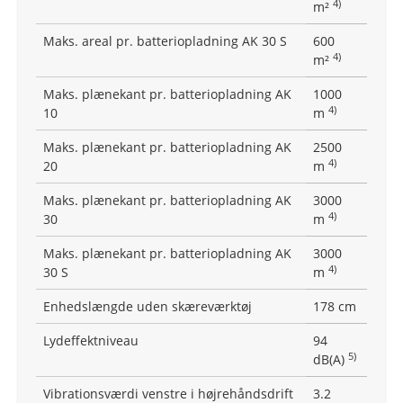
4)
m²
Maks. areal pr. batteriopladning AK 30 S
600
4)
m²
Maks. plænekant pr. batteriopladning AK
1000
4)
10
m
Maks. plænekant pr. batteriopladning AK
2500
4)
20
m
Maks. plænekant pr. batteriopladning AK
3000
4)
30
m
Maks. plænekant pr. batteriopladning AK
3000
4)
30 S
m
Enhedslængde uden skæreværktøj
178 cm
Lydeffektniveau
94
5)
dB(A)
Vibrationsværdi venstre i højrehåndsdrift
3.2