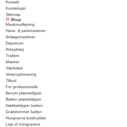
Kontakt
Kundelogin
Sitemap
Shop
Maskinudlejning
Have- & parkmaskiner
Anlægsmaskiner
Depotrum
Arbejdstøj
Trailere
Mærker
Værksted
Vinteropbevaring
Tilbud
For professionelle
Benzin plæneklipper
Batteri plæneklipper
Hækkeklipper batteri
Græstrimmer batteri
Husqvarna buskrydder
Leje af minigravere