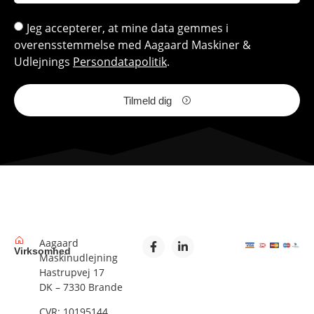
Jeg accepterer, at mine data gemmes i
overensstemmelse med Aagaard Maskiner &
Udlejnings
Persondatapolitik
.
Tilmeld dig
Aagaard
Virksomhed
Maskinudlejning
Hastrupvej 17
DK – 7330 Brande
CVR: 10195144