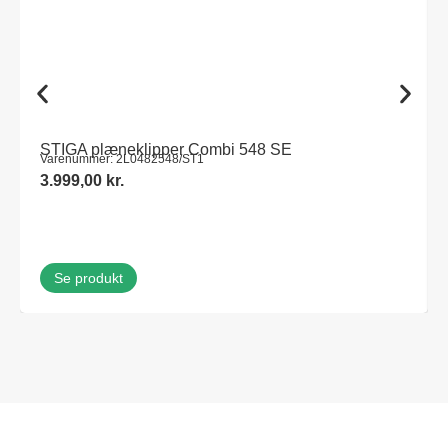
STIGA plæneklipper Combi 548 SE
Varenummer: 2L0482548/ST1
3.999,00
kr.
Se produkt