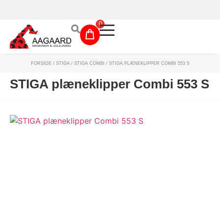
Prismatch!
0
FORSIDE
/
STIGA
/
STIGA COMBI
/ STIGA PLÆNEKLIPPER COMBI 553 S
Maskinudlejning
STIGA plæneklipper Combi 553 S
Have- og parkmaskiner
Sikkerhed og tilbehør
Depotrum
Mærker
Værksted
Outlet