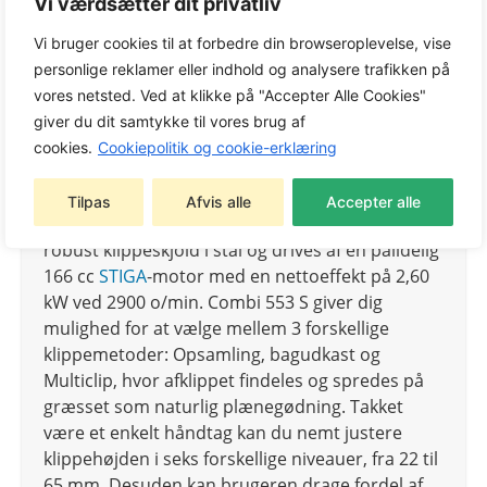
Vi værdsætter dit privatliv
Tags:
Plæneklippere
,
STIGA Combi
Varemærke:
STIGA
Vi bruger cookies til at forbedre din browseroplevelse, vise
personlige reklamer eller indhold og analysere trafikken på
vores netsted. Ved at klikke på "Accepter Alle Cookies"
giver du dit samtykke til vores brug af
STIGA Combi
553 S er en selvkørende
cookies.
Cookiepolitik og cookie-erklæring
plæneklipper med en klippebredde på 51 cm og
en opsamler på 60 liter, som indikerer, når den
Tilpas
Afvis alle
Accepter alle
er fuld. Plæneklipperen er udstyret med et
robust klippeskjold i stål og drives af en pålidelig
166 cc
STIGA
-motor med en nettoeffekt på 2,60
kW ved 2900 o/min. Combi 553 S giver dig
mulighed for at vælge mellem 3 forskellige
klippemetoder: Opsamling, bagudkast og
Multiclip, hvor afklippet findeles og spredes på
græsset som naturlig plænegødning. Takket
være et enkelt håndtag kan du nemt justere
klippehøjden i seks forskellige niveauer, fra 22 til
65 mm. Desuden kan brugeren drage fordel af