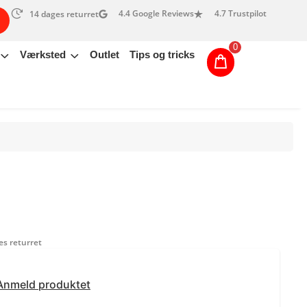
4.4 Google Reviews
4.7 Trustpilot
14 dages returret
0
Værksted
Outlet
Tips og tricks
s returret
Anmeld produktet