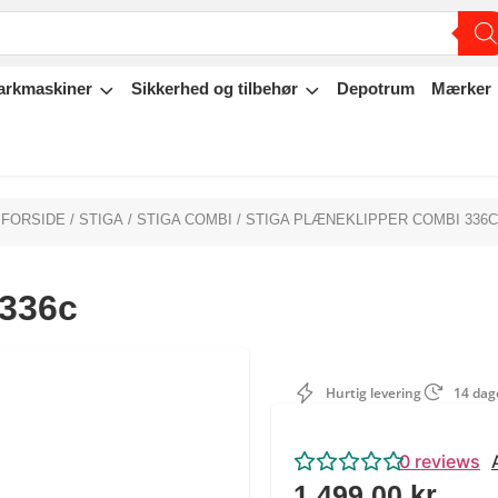
arkmaskiner
Sikkerhed og tilbehør
Depotrum
Mærker
FORSIDE
/
STIGA
/
STIGA COMBI
/ STIGA PLÆNEKLIPPER COMBI 336C
 336c
Hurtig levering
14 dage
0
reviews
1.499,00
kr.