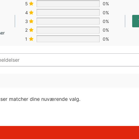
5
0%
4
0%
3
0%
2
0%
ser
1
0%
lser matcher dine nuværende valg.