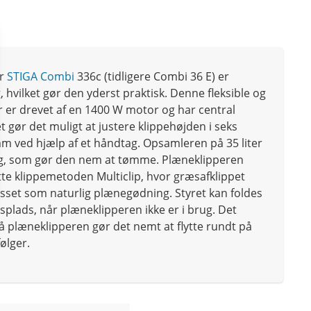
er
STIGA Combi
336c (tidligere Combi 36 E) er
 hvilket gør den yderst praktisk. Denne fleksible og
 er drevet af en 1400 W motor og har central
t gør det muligt at justere klippehøjden i seks
mm ved hjælp af et håndtag. Opsamleren på 35 liter
ag, som gør den nem at tømme. Plæneklipperen
e klippemetoden Multiclip, hvor græsafklippet
sset som naturlig plænegødning. Styret kan foldes
splads, når plæneklipperen ikke er i brug. Det
å plæneklipperen gør det nemt at flytte rundt på
ølger.