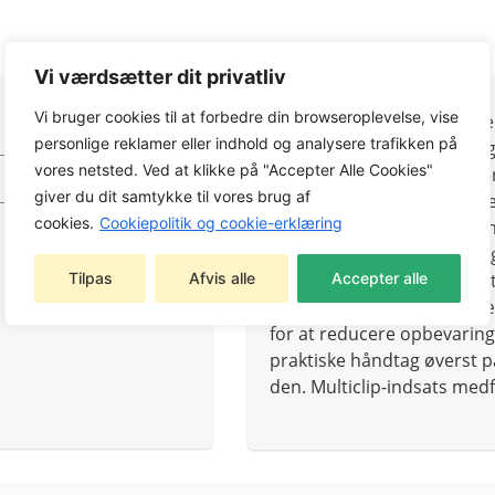
Vi værdsætter dit privatliv
Vi bruger cookies til at forbedre din browseroplevelse, vise
Den elektriske plæneklipp
personlige reklamer eller indhold og analysere trafikken på
kompakt og vejer kun 11 kg,
vores netsted. Ved at klikke på "Accepter Alle Cookies"
brugervenlige plæneklipper
giver du dit samtykke til vores brug af
klippehøjdejustering, hvilke
cookies.
Cookiepolitik og cookie-erklæring
niveauer fra 25 mm til 75 
har et vindue og et håndt
Tilpas
Afvis alle
Accepter alle
Combi 336c kan også benytt
findeles og spredes på græ
for at reducere opbevaring
praktiske håndtag øverst p
den. Multiclip-indsats medf