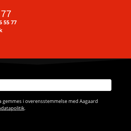
 77
6 55 77
k
ata gemmes i overensstemmelse med Aagaard
datapolitik
.