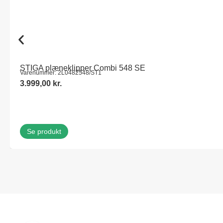
STIGA plæneklipper Combi 548 SE
Varenummer: 2L0482548/ST1
3.999,00
kr.
Se produkt