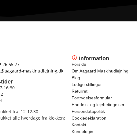
Information
2 26 55 77
Forside
t@aagaard-maskinudlejning.dk
Om Aagaard Maskinudlejning
Blog
tider
Ledige stillinger
 7-16:30
Returret
12
Fortrydelsesformular
et
Handels- og lejebetingelser
lukket fra: 12-12:30
Persondatapolitik
lukket alle hverdage fra klokken:
Cookiedeklaration
Kontakt
Kundelogin