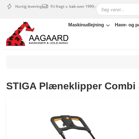
Hurtig levering
Fri fragt v. køb over 1999,-
Maskinudlejning
Have- og p
Maskinudlejning
Have- og parkmaskiner
Sikkerhed og tilbehør
Depotrum
Mærker
Værksted
STIGA Plæneklipper Combi
Outlet
Tips og tricks
4.4 Google Reviews
4.7 Trustpilot