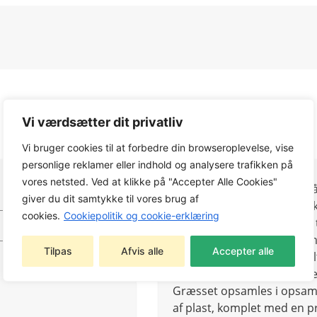
Vi værdsætter dit privatliv
Vi bruger cookies til at forbedre din browseroplevelse, vise
personlige reklamer eller indhold og analysere trafikken på
vores netsted. Ved at klikke på "Accepter Alle Cookies"
Collector 543 AE , der indgå
giver du dit samtykke til vores brug af
mellemstore haver. Plænekl
cookies.
Cookiepolitik og cookie-erklæring
batteri, som er udviklet og 
får du stilheden og bekve
Tilpas
Afvis alle
Accepter alle
plæneklipper. Med et enkel
klippehøjder – og klippebre
Græsset opsamles i opsamle
af plast, komplet med en pr