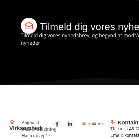
Tilmeld dig vores nyh
Tilmeld dig vores nyhedsbrev, og begynd at modtag
nyheder.
Aagaard
Kontakt
Virksomhed
Tlf. nr.:
+45 2
Maskinudlejning
Email:
kontak
Hastrupvej 17