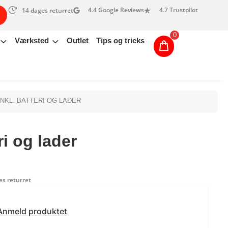
4.4 Google Reviews
4.7 Trustpilot
14 dages returret
0
Værksted
Outlet
Tips og tricks
INKL. BATTERI OG LADER
i og lader
s returret
Anmeld produktet