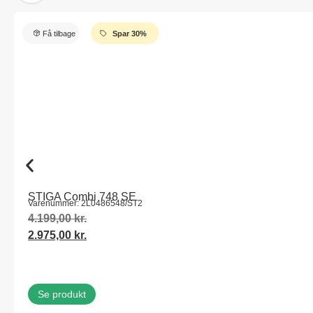
Få tilbage
Spar 30%
STIGA Combi 748 SE
Varenummer: 2L0486548/ST2
4.199,00
kr.
2.975,00
kr.
Se produkt