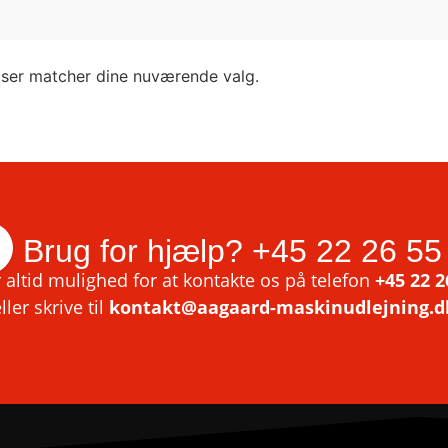
lser matcher dine nuværende valg.
Brug for hjælp?
+45 22 26 55
 altid mulighed for at kontakte os på telefon
+45 22 2
ller skrive til
kontakt@aagaard-maskinudlejning.d