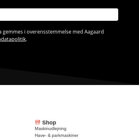
ata gemmes i overensstemmelse med Aagaard
datapolitik
.
Shop
Maskinudlejning
Have- & parkmaskiner