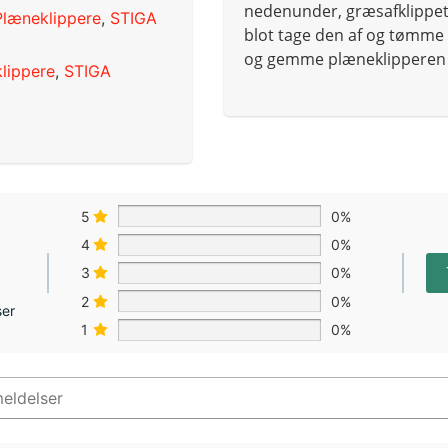
nedenunder, græsafklippet
Plæneklippere
,
STIGA
blot tage den af og tømme 
og gemme plæneklipperen v
lippere
,
STIGA
5
0%
4
0%
3
0%
2
0%
ser
1
0%