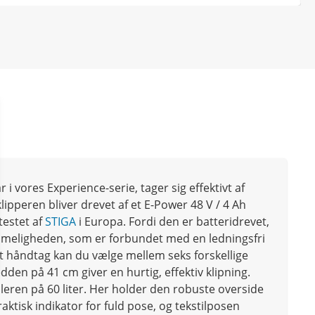
r i vores Experience-serie, tager sig effektivt af
ipperen bliver drevet af et E-Power 48 V / 4 Ah
testet af
STIGA
i Europa. Fordi den er batteridrevet,
mmeligheden, som er forbundet med en ledningsfri
t håndtag kan du vælge mellem seks forskellige
dden på 41 cm giver en hurtig, effektiv klipning.
ren på 60 liter. Her holder den robuste overside
aktisk indikator for fuld pose, og tekstilposen