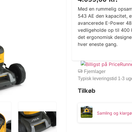
Med en rummelig opsamle
543 AE den kapacitet, ef
avancerede E-Power 48 V 
vedligeholde op til 400
det ergonomisk designed
hver eneste gang.
Fjernlager
Typisk leveringstid 1-3 ug
Tilkøb
Samling og klargø