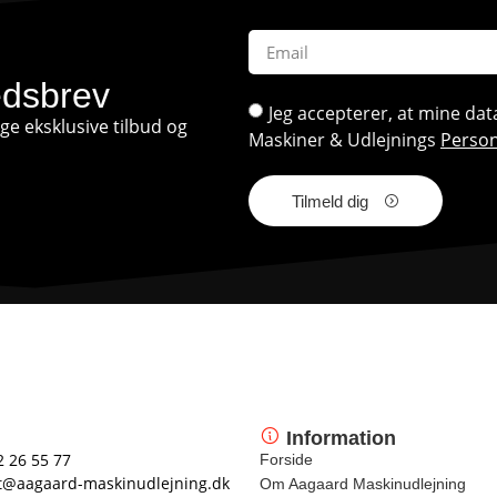
edsbrev
Jeg accepterer, at mine d
e eksklusive tilbud og
Maskiner & Udlejnings
Person
Tilmeld dig
Information
2 26 55 77
Forside
t@aagaard-maskinudlejning.dk
Om Aagaard Maskinudlejning