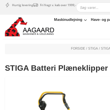
Hurtig levering
Fri fragt v. køb over 1999,-
Maskinudlejning
Have- og p
Maskinudlejning
Have- og parkmaskiner
Sikkerhed og tilbehør
Depotrum
FORSIDE
/
STIGA
/
STIG
Mærker
Værksted
STIGA Batteri Plæneklipper C
Outlet
Tips og tricks
4.4 Google Reviews
4.7 Trustpilot