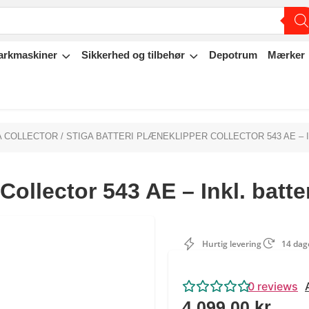
arkmaskiner
Sikkerhed og tilbehør
Depotrum
Mærker
A COLLECTOR
/ STIGA BATTERI PLÆNEKLIPPER COLLECTOR 543 AE – 
ollector 543 AE – Inkl. batter
Hurtig levering
14 dage
0
reviews
4.099,00
kr.