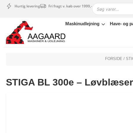
Hurtig levering
Fri fragt v. køb over 1999,-
Maskinudlejning
Have- og p
Maskinudlejning
Have- og parkmaskiner
Sikkerhed og tilbehør
Depotrum
FORSIDE
/
STI
Mærker
Værksted
STIGA BL 300e – Løvblæser –
Outlet
Tips og tricks
4.4 Google Reviews
4.7 Trustpilot