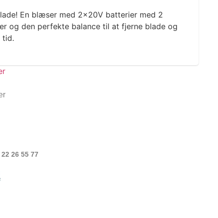
 blade! En blæser med 2x20V batterier med 2
der og den perfekte balance til at fjerne blade og
tid.
er
 22 26 55 77