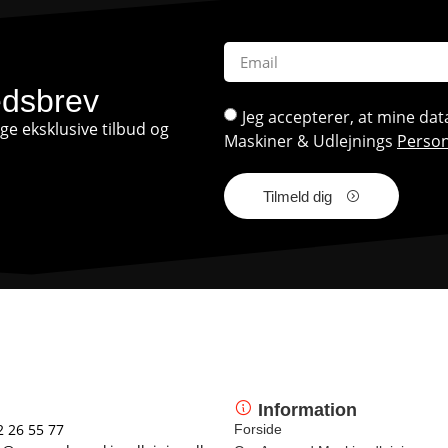
edsbrev
Jeg accepterer, at mine d
e eksklusive tilbud og
Maskiner & Udlejnings
Person
Tilmeld dig
Information
2 26 55 77
Forside