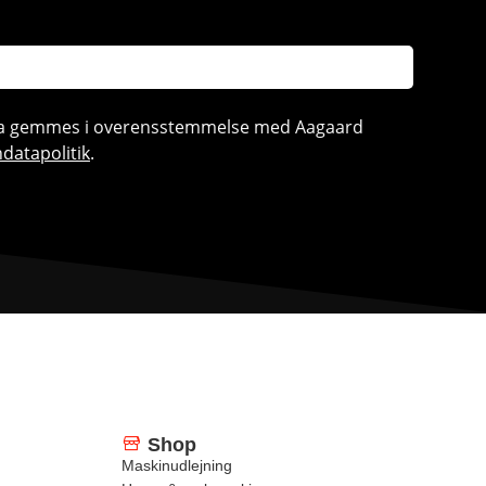
ata gemmes i overensstemmelse med Aagaard
datapolitik
.
Shop
Maskinudlejning