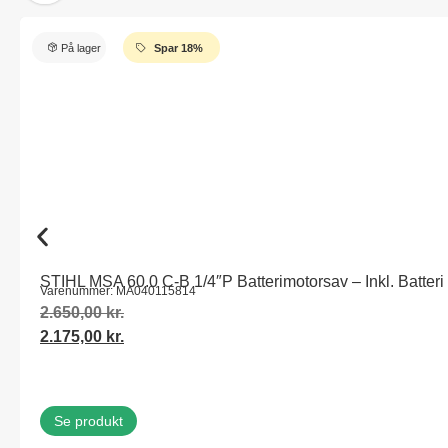
På lager
Spar 18%
STIHL MSA 60.0 C-B 1/4″P Batterimotorsav – Inkl. Batteri
Varenummer: MA040115814
2.650,00
kr.
2.175,00
kr.
Se produkt