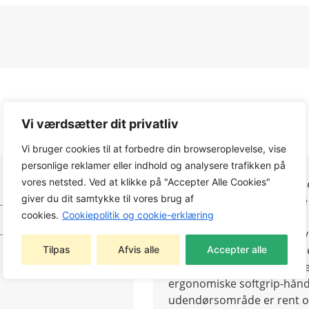
Vi værdsætter dit privatliv
Vi bruger cookies til at forbedre din browseroplevelse, vise
personlige reklamer eller indhold og analysere trafikken på
vores netsted. Ved at klikke på "Accepter Alle Cookies"
Den batteridrevne løvblæser
giver du dit samtykke til vores brug af
genererer den nødvendige l
cookies.
Cookiepolitik og cookie-erklæring
snavs. En enkelt opladning
hastighed og 25 minutter v
effektive ventilationsgitte
Tilpas
Afvis alle
Accepter alle
fejlfrit. Den kompakte batt
ergonomiske softgrip-hånd
udendørsområde er rent og