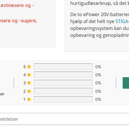
hurtigudløserknap, så det
Løvblæsere og -
De to ePower 20V-batterie
sere og -sugere
,
hjælp af det helt nye
STIGA
opbevaringssystem kan du 
opbevaring og genopladni
5
0%
4
0%
3
0%
2
0%
ser
1
0%