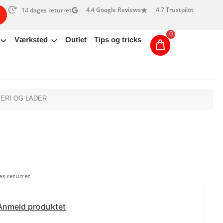
4.4 Google Reviews
4.7 Trustpilot
14 dages returret
0
Værksted
Outlet
Tips og tricks
TERI OG LADER
s returret
Anmeld produktet