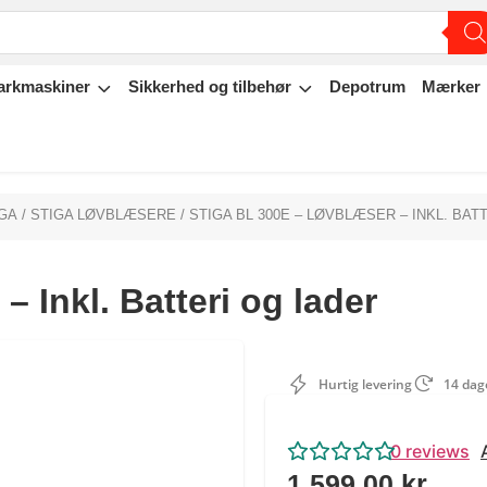
arkmaskiner
Sikkerhed og tilbehør
Depotrum
Mærker
GA
/
STIGA LØVBLÆSERE
/ STIGA BL 300E – LØVBLÆSER – INKL. BAT
 Inkl. Batteri og lader
Hurtig levering
14 dage
0
reviews
1.599,00
kr.