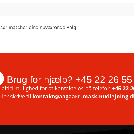
lser matcher dine nuværende valg.
Brug for hjælp?
+45 22 26 55
 altid mulighed for at kontakte os på telefon
+45 22 2
ller skrive til
kontakt@aagaard-maskinudlejning.d