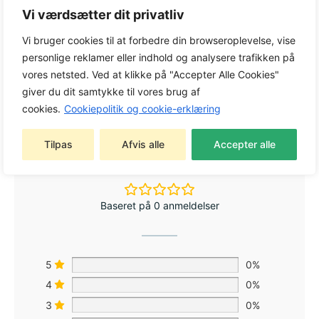
Varenummer:
5369448-02
Vi værdsætter dit privatliv
Kategori:
Motorsavs tilbehør
Vi bruger cookies til at forbedre din browseroplevelse, vise
Tag:
Motorsavs tilbehør
personlige reklamer eller indhold og analysere trafikken på
Varemærke:
Husqvarna
vores netsted. Ved at klikke på "Accepter Alle Cookies"
giver du dit samtykke til vores brug af
cookies.
Cookiepolitik og cookie-erklæring
Tilpas
Afvis alle
Accepter alle
0,0
Baseret på 0 anmeldelser
5
0%
4
0%
3
0%