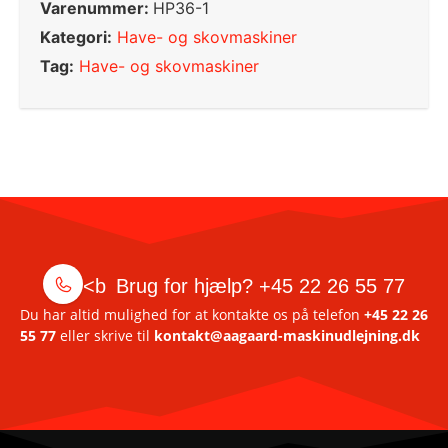
Varenummer:
HP36-1
Kategori:
Have- og skovmaskiner
Tag:
Have- og skovmaskiner
<b
Brug for hjælp?
+45 22 26 55 77
Du har altid mulighed for at kontakte os på telefon
+45 22 26
55 77
eller skrive til
kontakt@aagaard-maskinudlejning.dk