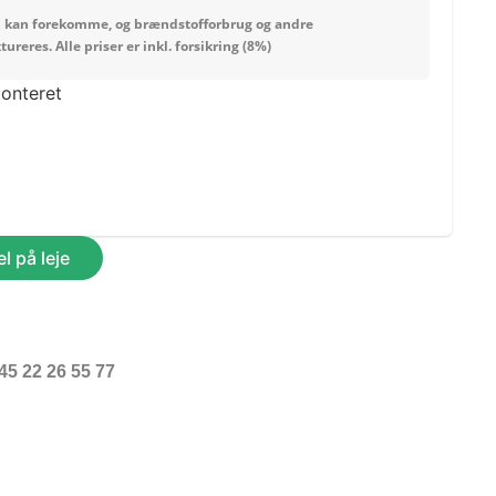
 kan forekomme, og
brændstofforbrug og andre
ktureres.
Alle priser er inkl. forsikring (8%)
onteret
l på leje
45 22 26 55 77