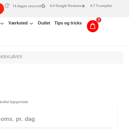
4.4 Google Reviews
4.7 Trustpilot
14 dages returret
0
Værksted
Outlet
Tips og tricks
NDEKLØVER
ksibel lejeperiode
moms. pr. dag