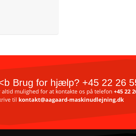
<b
Brug for hjælp?
+45 22 26 5
 altid mulighed for at kontakte os på telefon
+45 22 2
krive til
kontakt@aagaard-maskinudlejning.dk