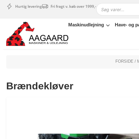
Hurtig levering
Fri fragt v. køb over 1999,-
Maskinudlejning
Have- og p
Maskinudlejning
Have- og parkmaskiner
Sikkerhed og tilbehør
Depotrum
FORSIDE
/
Mærker
Værksted
Brændekløver
Outlet
Tips og tricks
4.4 Google Reviews
4.7 Trustpilot