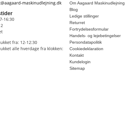
t@aagaard-maskinudlejning.dk
Om Aagaard Maskinudlejning
Blog
tider
Ledige stillinger
 7-16:30
Returret
12
Fortrydelsesformular
et
Handels- og lejebetingelser
lukket fra: 12-12:30
Persondatapolitik
lukket alle hverdage fra klokken:
Cookiedeklaration
Kontakt
Kundelogin
Sitemap