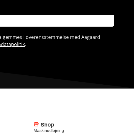
ata gemmes i overensstemmelse med Aagaard
datapolitik
.
Shop
Maskinudlejning