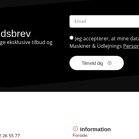
edsbrev
Jeg accepterer, at mine d
e eksklusive tilbud og
Maskiner & Udlejnings
Person
Tilmeld dig
Information
2 26 55 77
Forside