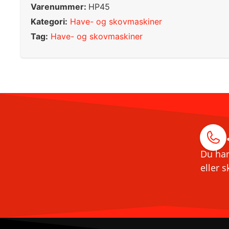
Varenummer:
HP45
Kategori:
Have- og skovmaskiner
Tag:
Have- og skovmaskiner
Du har
eller s