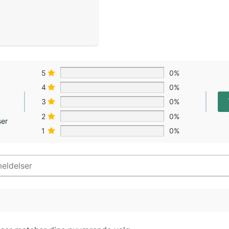
5
0%
4
0%
3
0%
2
0%
ser
1
0%