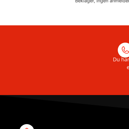
Beklager, ingen anmelde
Du har
e