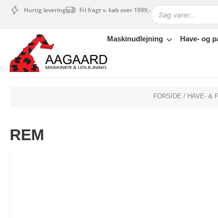
Hurtig levering
Fri fragt v. køb over 1999,-
Maskinudlejning
Have- og p
Maskinudlejning
Have- og parkmaskiner
Sikkerhed og tilbehør
Depotrum
FORSIDE
/
HAVE- &
Mærker
Værksted
REM
Outlet
Tips og tricks
4.4 Google Reviews
4.7 Trustpilot