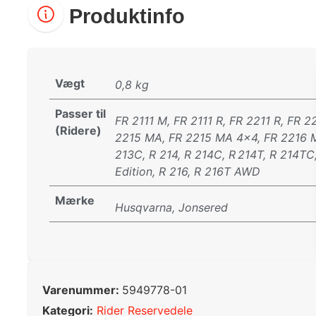
Produktinfo
Vægt
0,8 kg
Passer til
FR 2111 M, FR 2111 R, FR 2211 R, FR 
(Ridere)
2215 MA, FR 2215 MA 4×4, FR 2216 
213C, R 214, R 214C, R 214T, R 214T
Edition, R 216, R 216T AWD
Mærke
Husqvarna, Jonsered
Varenummer:
5949778-01
Kategori:
Rider Reservedele