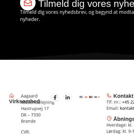
Tilmeld dig vores nyh
Tilmeld dig vores nyhedsbrev, og begynd at modtag
nyheder.
Aagaard
Kontakt
Virksomhed
Tlf. nr.:
+45 2
Maskinudlejning
Email:
kontak
Hastrupvej 17
DK – 7330
Åbnings
Brande
Hverdage: kl.
Lørdag: kl. 9-
CVR: