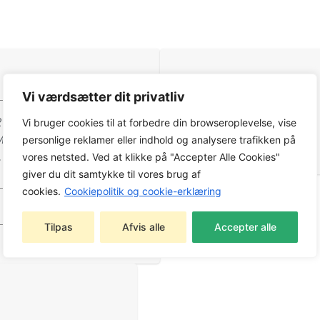
5895300-01
Vi værdsætter dit privatliv
5850344-01
2213 MA, FR 2213 RA, FR
Vi bruger cookies til at forbedre din browseroplevelse, vise
5442389-01
MA, FR 2216 MA 4×4, R
personlige reklamer eller indhold og analysere trafikken på
C, R 214TC Comfort
vores netsted. Ved at klikke på "Accepter Alle Cookies"
giver du dit samtykke til vores brug af
cookies.
Cookiepolitik og cookie-erklæring
Tilpas
Afvis alle
Accepter alle