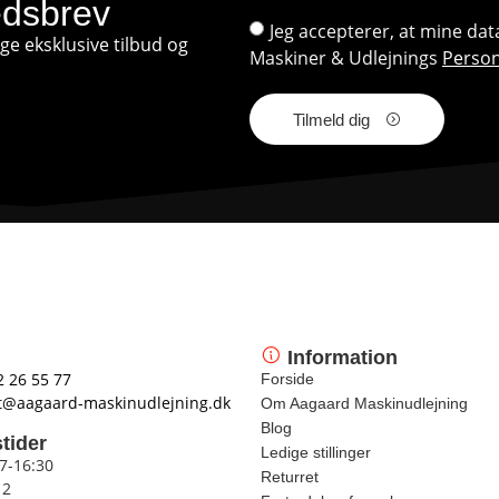
edsbrev
Jeg accepterer, at mine d
e eksklusive tilbud og
Maskiner & Udlejnings
Person
Tilmeld dig
Information
2 26 55 77
Forside
t@aagaard-maskinudlejning.dk
Om Aagaard Maskinudlejning
Blog
tider
Ledige stillinger
 7-16:30
Returret
12