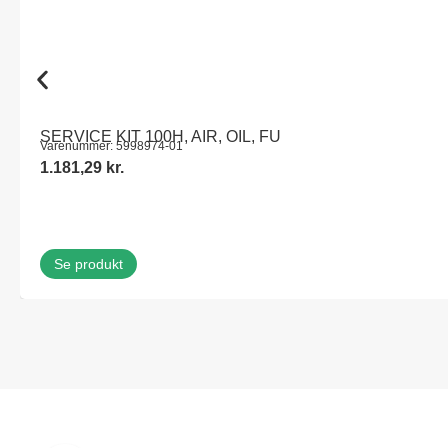
SERVICE KIT 100H, AIR, OIL, FU
Varenummer: 5998974-01
1.181,29
kr.
Se produkt