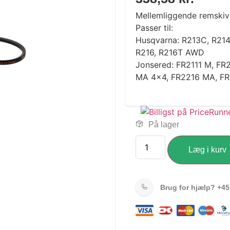
Mellemliggende remskive
Passer til:
Husqvarna: R213C, R214
R216, R216T AWD
Jonsered: FR2111 M, FR
MA 4×4, FR2216 MA, F
På lager
Læg i kurv
Brug for hjælp?
+45