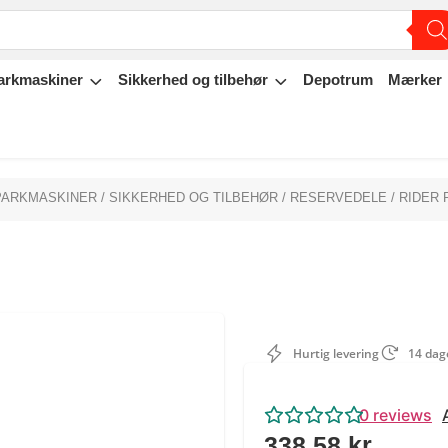
arkmaskiner
Sikkerhed og tilbehør
Depotrum
Mærker
 PARKMASKINER
/
SIKKERHED OG TILBEHØR
/
RESERVEDELE
/
RIDER
Hurtig levering
14 dage
0
reviews
338,58
kr.