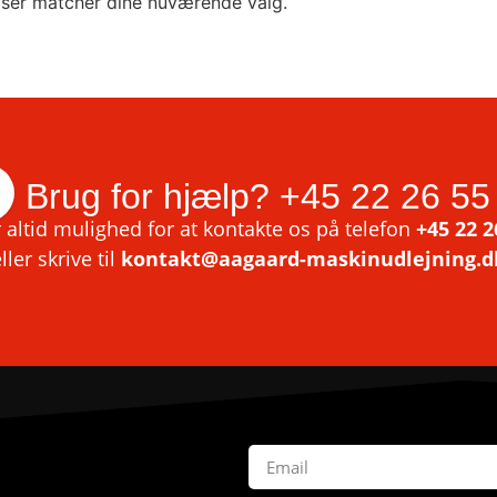
lser matcher dine nuværende valg.
Brug for hjælp?
+45 22 26 55
 altid mulighed for at kontakte os på telefon
+45 22 2
ller skrive til
kontakt@aagaard-maskinudlejning.d