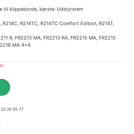
 til klippeborde, børste: Udstyrsrem
, R214C, R214TC, R214TC Comfort Edition, R214T,
2211 R, FR2213 MA, FR2213 RA, FR2215 MA, FR2215
R2216 MA 4×4
 22 26 55 77