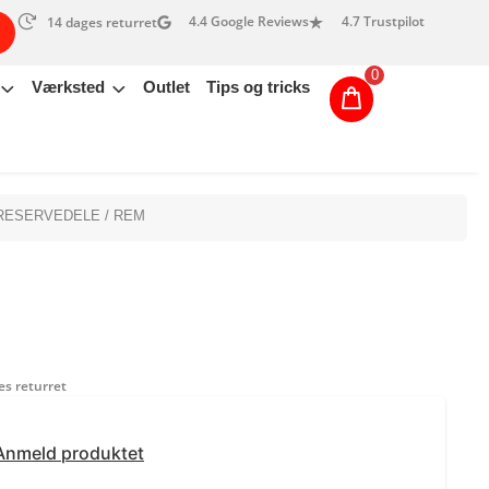
4.4 Google Reviews
4.7 Trustpilot
14 dages returret
0
Værksted
Outlet
Tips og tricks
 RESERVEDELE
/ REM
s returret
Anmeld produktet