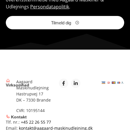
Udlejnings
Persondatapolitik
.
Tilmeld dig
Aagaard
Virksomhed
Maskinudlejning
Hastrupvej 17
DK – 7330 Brande
CVR: 10195144
Kontakt
Tlf. nr.:
+45 22 26 55 77
Email:
kontakt@aagaard-maskinudlejning.dk