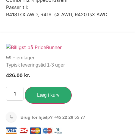
Combi 112 Klippebordsrem
Passer til:
R418TsX AWD, R419TsX AWD, R420TsX AWD
Fjernlager
Typisk leveringstid 1-3 uger
426,00
kr.
Læg i kurv
Brug for hjælp?
+45 22 26 55 77