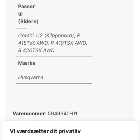
Passer
til
(Ridere)
Combi 112 (Klippebord), R
418TsX AWD, R 419TSX AWD,
R 420TSX AWD
Mærke
Husqvarna
Varenummer:
5949640-01
Kategori:
Rider Reservedele
Vi værdsætter dit privatliv
Tag:
Rider Reservedele
Varemærke:
Husqvarna