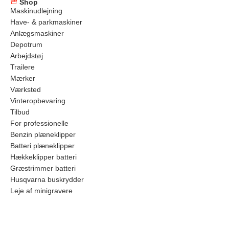
Shop
Maskinudlejning
Have- & parkmaskiner
Anlægsmaskiner
Depotrum
Arbejdstøj
Trailere
Mærker
Værksted
Vinteropbevaring
Tilbud
For professionelle
Benzin plæneklipper
Batteri plæneklipper
Hækkeklipper batteri
Græstrimmer batteri
Husqvarna buskrydder
Leje af minigravere