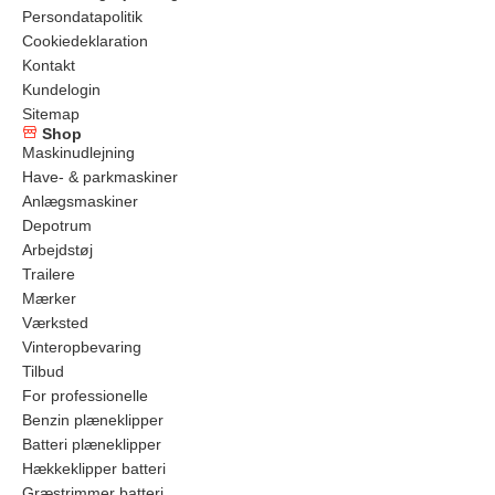
Persondatapolitik
Cookiedeklaration
Kontakt
Kundelogin
Sitemap
Shop
Maskinudlejning
Have- & parkmaskiner
Anlægsmaskiner
Depotrum
Arbejdstøj
Trailere
Mærker
Værksted
Vinteropbevaring
Tilbud
For professionelle
Benzin plæneklipper
Batteri plæneklipper
Hækkeklipper batteri
Græstrimmer batteri