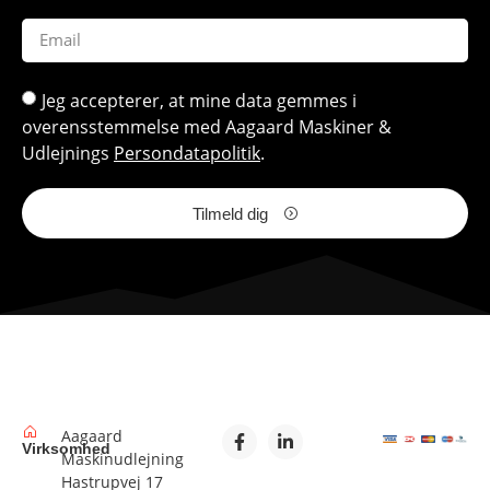
Jeg accepterer, at mine data gemmes i
overensstemmelse med Aagaard Maskiner &
Udlejnings
Persondatapolitik
.
Tilmeld dig
Aagaard
Virksomhed
Maskinudlejning
Hastrupvej 17