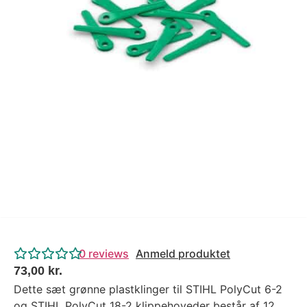
Tips og tricks
4.4 Google Reviews
4.7 Trustpilot
0
reviews
Anmeld produktet
73,00
kr.
Dette sæt grønne plastklinger til STIHL PolyCut 6-2
og STIHL PolyCut 18-2 klippehoveder består af 12