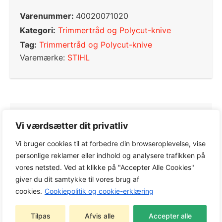
Varenummer:
40020071020
Kategori:
Trimmertråd og Polycut-knive
Tag:
Trimmertråd og Polycut-knive
Varemærke:
STIHL
0,0
Vi værdsætter dit privatliv
Vi bruger cookies til at forbedre din browseroplevelse, vise
Baseret på 0 anmeldelser
personlige reklamer eller indhold og analysere trafikken på
vores netsted. Ved at klikke på "Accepter Alle Cookies"
giver du dit samtykke til vores brug af
cookies.
Cookiepolitik og cookie-erklæring
5
0%
4
0%
Tilpas
Afvis alle
Accepter alle
3
0%