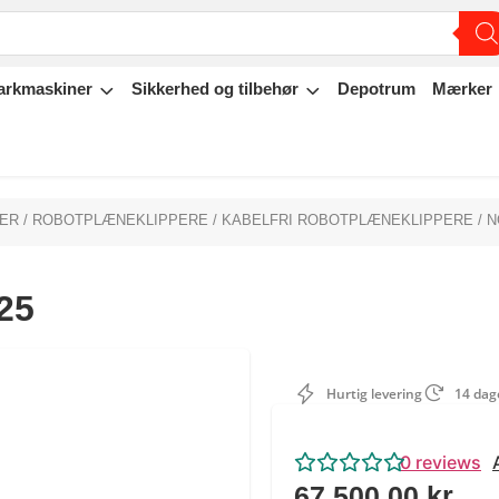
arkmaskiner
Sikkerhed og tilbehør
Depotrum
Mærker
NER
/
ROBOTPLÆNEKLIPPERE
/
KABELFRI ROBOTPLÆNEKLIPPERE
/ N
 25
Hurtig levering
14 dage
0
reviews
67.500,00
kr.