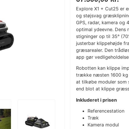
Explore X1 + Cut25 er e
og støjsvag græsklipning
GPS, radar, kamera og 4
optimal ydeevne. Dens r
stigninger op til 35° (
justerbar klippehøjde fra
græsarealer. Den trådlø
app gør vedligeholdels
Robotten kan klippe i
trække næsten 1600 kg 
at tilkøbe moduler som
end blot at klippe græss
Inkluderet i prisen
Referencestation
Træk
Kamera modul