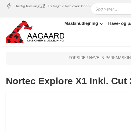
Hurtig levering
Fri fragt v. køb over 1999,-
Maskinudlejning
Have- og p
Maskinudlejning
Have- og parkmaskiner
Sikkerhed og tilbehør
Depotrum
FORSIDE
/
HAVE- & PARKMASKI
Mærker
Værksted
Nortec Explore X1 Inkl. Cut
Outlet
Tips og tricks
4.4 Google Reviews
4.7 Trustpilot