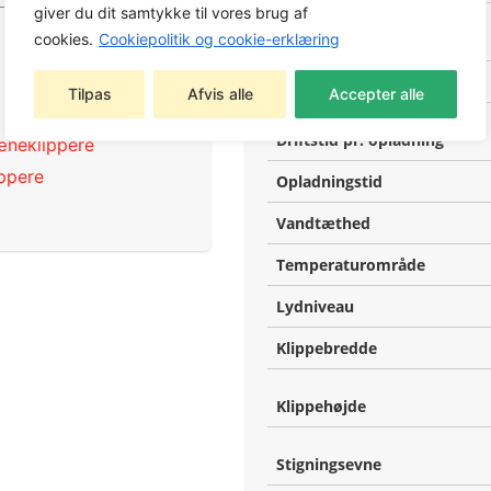
giver du dit samtykke til vores brug af
cookies.
Cookiepolitik og cookie-erklæring
Klippeareal
Antal zoner
Tilpas
Afvis alle
Accepter alle
Driftstid pr. opladning
æneklippere
ppere
Opladningstid
Vandtæthed
Temperaturområde
Lydniveau
Klippebredde
Klippehøjde
Stigningsevne