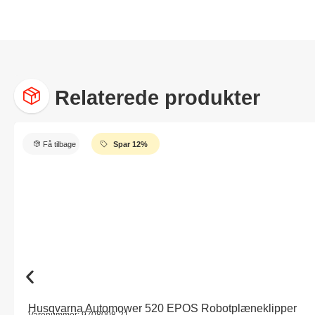
Relaterede produkter
Få tilbage
Spar 12%
Husqvarna Automower 520 EPOS Robotplæneklipper
Varenummer: 9708008-21