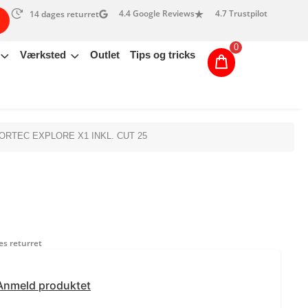
4.4 Google Reviews
4.7 Trustpilot
14 dages returret
0
Værksted
Outlet
Tips og tricks
ORTEC EXPLORE X1 INKL. CUT 25
s returret
Anmeld produktet