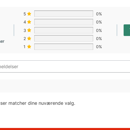
5
0%
4
0%
3
0%
2
0%
ser
1
0%
lser matcher dine nuværende valg.