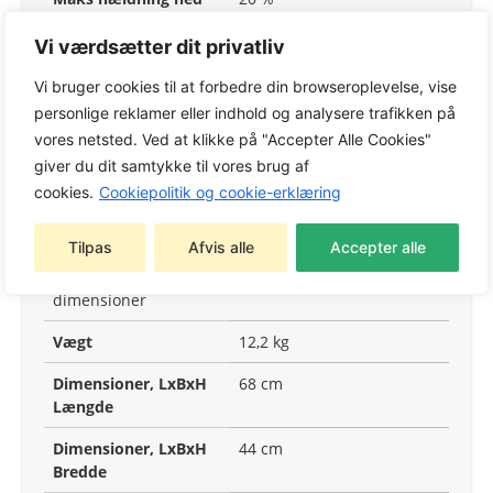
mod
afgrænsningskabel
Vi værdsætter dit privatliv
Maks hældning i
30 %
Vi bruger cookies til at forbedre din browseroplevelse, vise
arbejdsområde
personlige reklamer eller indhold og analysere trafikken på
vores netsted. Ved at klikke på "Accepter Alle Cookies"
Maks. aktiv tid
15 t
giver du dit samtykke til vores brug af
cookies.
Cookiepolitik og cookie-erklæring
Guidekabel
2
Ladesystem
Automatisk
Tilpas
Afvis alle
Accepter alle
Overordnede
dimensioner
Vægt
12,2 kg
Dimensioner, LxBxH
68 cm
Længde
Dimensioner, LxBxH
44 cm
Bredde