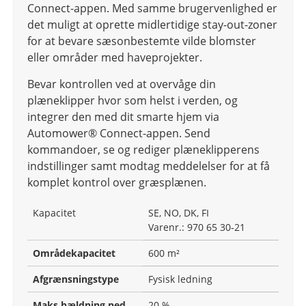
Connect-appen. Med samme brugervenlighed er
det muligt at oprette midlertidige stay-out-zoner
for at bevare sæsonbestemte vilde blomster
eller områder med haveprojekter. ​
Bevar kontrollen ved at overvåge din
plæneklipper hvor som helst i verden, og
integrer den med dit smarte hjem via
Automower® Connect-appen. Send
kommandoer, se og rediger plæneklipperens
indstillinger samt modtag meddelelser for at få
komplet kontrol over græsplænen.
Kapacitet
SE, NO, DK, FI
Varenr.: 970 65 30‑21
Områdekapacitet
600 m²
Afgrænsningstype
Fysisk ledning
Maks hældning ned
20 %