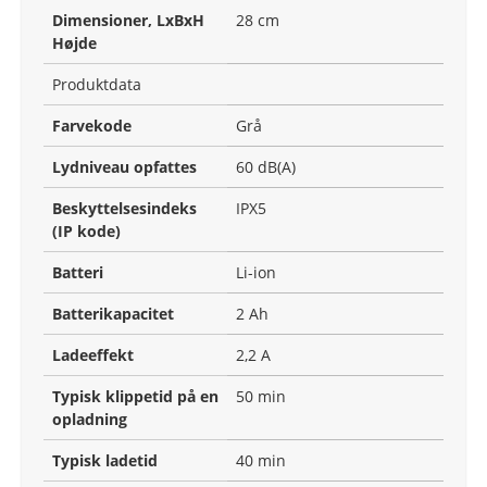
Dimensioner, LxBxH
28 cm
Højde
Produktdata
Farvekode
Grå
Lydniveau opfattes
60 dB(A)
Beskyttelsesindeks
IPX5
(IP kode)
Batteri
Li-ion
Batterikapacitet
2 Ah
Ladeeffekt
2,2 A
Typisk klippetid på en
50 min
opladning
Typisk ladetid
40 min