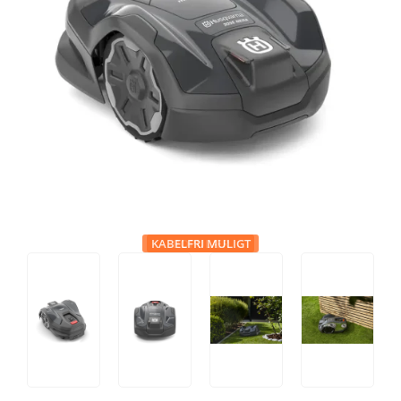
Tips og tricks
4.4 Google Reviews
4.7 Trustpilot
KABELFRI MULIGT
POPULÆR