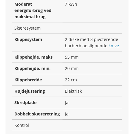
Moderat
7 kWh
energiforbrug ved
maksimal brug
Skæresystem
Klippesystem
2 diske med 3 pivoterende
barberbladslignende
knive
Klippehøjde, maks
55 mm
Klippehøjde, min.
20 mm
Klippebredde
22 cm
Højdejustering
Elektrisk
Skridplade
Ja
Dobbelt skæreretning
Ja
Kontrol