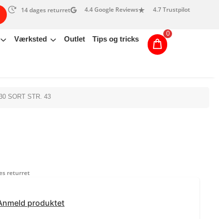
4.4 Google Reviews
4.7 Trustpilot
14 dages returret
0
Værksted
Outlet
Tips og tricks
0 SORT STR. 43
s returret
Anmeld produktet