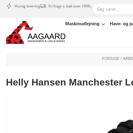
Hurtig levering
Fri fragt v. køb over 1999,-
Maskinudlejning
Have- og p
Maskinudlejning
Have- og parkmaskiner
Sikkerhed og tilbehør
Depotrum
FORSIDE
/
ARB
Mærker
Værksted
Helly Hansen Manchester Lo
Outlet
Tips og tricks
4.4 Google Reviews
4.7 Trustpilot