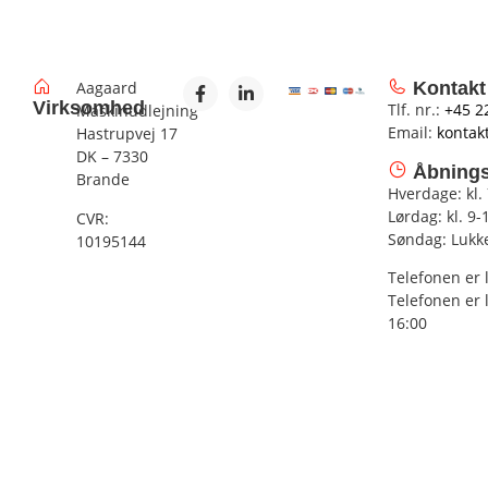
Aagaard
Kontakt
Virksomhed
Tlf. nr.:
+45 2
Maskinudlejning
Email:
kontak
Hastrupvej 17
DK – 7330
Åbnings
Brande
Hverdage: kl.
Lørdag: kl. 9-
CVR:
Søndag: Lukk
10195144
Telefonen er 
Telefonen er 
16:00