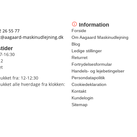
Information
2 26 55 77
Forside
t@aagaard-maskinudlejning.dk
Om Aagaard Maskinudlejning
Blog
tider
Ledige stillinger
 7-16:30
Returret
12
Fortrydelsesformular
et
Handels- og lejebetingelser
lukket fra: 12-12:30
Persondatapolitik
lukket alle hverdage fra klokken:
Cookiedeklaration
Kontakt
Kundelogin
Sitemap