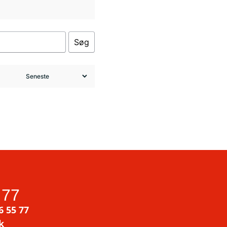
Søg
 77
6 55 77
k