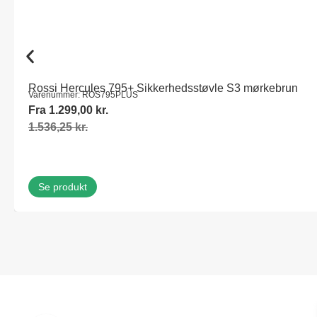
Rossi Hercules 795+ Sikkerhedsstøvle S3 mørkebrun
Varenummer: ROS795PLUS
Fra
1.299,00
kr.
1.536,25
kr.
Se produkt