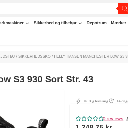
arkmaskiner
Sikkerhed og tilbehør
Depotrum
Mærker
EJDSTØJ
/
SIKKERHEDSSKO
/ HELLY HANSEN MANCHESTER LOW S3 93
w S3 930 Sort Str. 43
Hurtig levering
14 dage
0
reviews
1.248,75
kr.