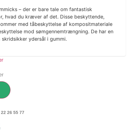
mmicks – der er bare tale om fantastisk
ør, hvad du kræver af det. Disse beskyttende,
 kommer med tåbeskyttelse af kompositmateriale
beskyttelse mod sømgennemtrængning. De har en
 skridsikker ydersål i gummi.
er
 22 26 55 77