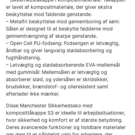
er lavet af kompositmateriale, der giver ekstra
beskyttelse mod faldende genstande.
– Metalfri beskyttelse mod gennemboring af søm:
Sålen er designet til at beskytte fødderne mod
gennemtrængning af skarpe genstande.
– Open Cell PU-fodseng: Fodsengen er letvægtig,
åndbar og giver langvarig stødabsorbering og
fugthåndtering.
– Letvægtig og stødabsorberende EVA-mellemsål
med gummisål: Mellemsålen er letvægtig og
absorberer stød, og ydersålen er skridsikker,
brudsikker, brændstof- og olieresistent samt
efterlader ikke mærker.
Disse Manchester Sikkerhedssko med
komposittåkappe S3 er ideelle til arbejdssituationer,
hvor sikkerhed og komfort er af største betydning.
Deres avancerede funktioner og holdbare materialer
gør dem til et pålideligt valg for arbejdere, der