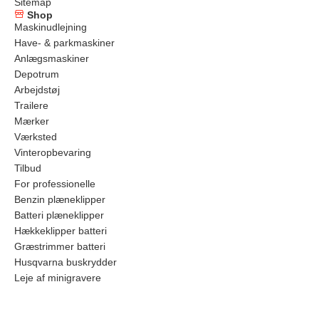
Sitemap
Shop
Maskinudlejning
Have- & parkmaskiner
Anlægsmaskiner
Depotrum
Arbejdstøj
Trailere
Mærker
Værksted
Vinteropbevaring
Tilbud
For professionelle
Benzin plæneklipper
Batteri plæneklipper
Hækkeklipper batteri
Græstrimmer batteri
Husqvarna buskrydder
Leje af minigravere