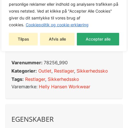
Vælg
personlige reklamer eller indhold og analysere trafikken på
Variant
vores netsted. Ved at klikke på "Accepter Alle Cookies"
giver du dit samtykke til vores brug af
37, 38, 39, 40, 41, 42, 43, 44,
cookies.
Cookiepolitik og cookie-erklæring
45, 46, 47, 48
Tilpas
Afvis alle
Accepter alle
Varenummer:
78256_990
Kategorier:
Outlet
,
Restlager
,
Sikkerhedssko
Tags:
Restlager
,
Sikkerhedssko
Varemærke:
Helly Hansen Workwear
EGENSKABER