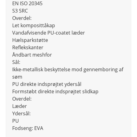
EN ISO 20345
S3 SRC
Overdel:
Let komposittåkap
Vandafvisende PU-coatet læder
Hælsparkstøtte
Reflekskanter
Åndbart meshfor
Sål:
Ikke-metallisk beskyttelse mod gennemboring af
søm
PU direkte indsprøjtet ydersål
Formstøbt direkte indsprøjtet slidkap
Overdel:
Læder
Ydersål:
PU
Fodseng: EVA