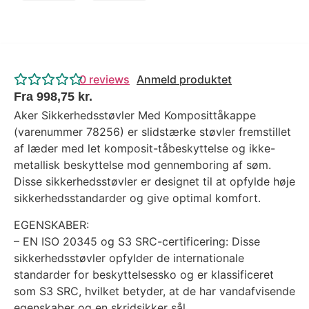
0
reviews
Anmeld produktet
Fra
998,75
kr.
Aker Sikkerhedsstøvler Med Komposittåkappe
(varenummer 78256) er slidstærke støvler fremstillet
af læder med let komposit-tåbeskyttelse og ikke-
metallisk beskyttelse mod gennemboring af søm.
Disse sikkerhedsstøvler er designet til at opfylde høje
sikkerhedsstandarder og give optimal komfort.
EGENSKABER:
– EN ISO 20345 og S3 SRC-certificering: Disse
sikkerhedsstøvler opfylder de internationale
standarder for beskyttelsessko og er klassificeret
som S3 SRC, hvilket betyder, at de har vandafvisende
egenskaber og en skridsikker sål.