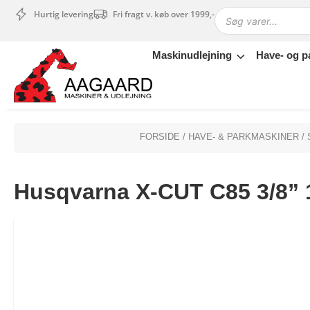
Hurtig levering
Fri fragt v. køb over 1999,-
Maskinudlejning
Have- og p
Maskinudlejning
Have- og parkmaskiner
Sikkerhed og tilbehør
Depotrum
FORSIDE
/
HAVE- & PARKMASKINER
/
Mærker
Værksted
Husqvarna X-CUT C85 3/8” 
Outlet
Tips og tricks
4.4 Google Reviews
4.7 Trustpilot