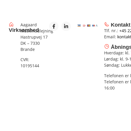
Aagaard
Kontakt
Virksomhed
Tlf. nr.:
+45 2
Maskinudlejning
Email:
kontak
Hastrupvej 17
DK – 7330
Åbnings
Brande
Hverdage: kl.
Lørdag: kl. 9-
CVR:
Søndag: Lukk
10195144
Telefonen er 
Telefonen er 
16:00