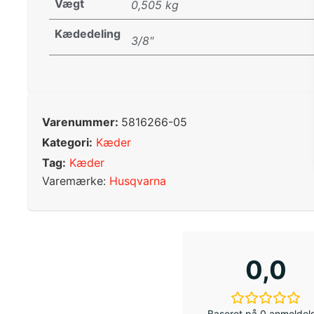
Vægt
0,505 kg
Kædedeling
3/8"
Varenummer:
5816266-05
Kategori:
Kæder
Tag:
Kæder
Varemærke:
Husqvarna
0,0
Baseret på 0 anmeldel