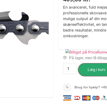
En avanceret, fuld mejse
professionelle skovsave.
mulige output af din m
skæreeffektivitet, en l
bedre resultater, mindr
omkostninger.
På lager, men få tilba
Læg i kurv
Brug for hjælp?
+45