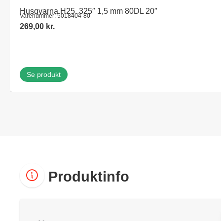
Husqvarna H25 .325″ 1,5 mm 80DL 20″
Varenummer: 5018404-80
269,00
kr.
Se produkt
Produktinfo