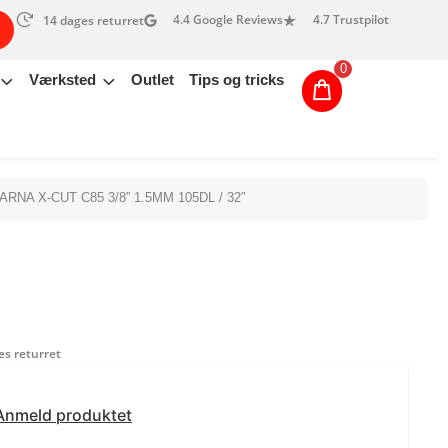
4.4 Google Reviews
4.7 Trustpilot
14 dages returret
0
Værksted
Outlet
Tips og tricks
RNA X-CUT C85 3/8” 1.5MM 105DL / 32″
s returret
Anmeld produktet