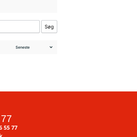
Søg
 77
6 55 77
k