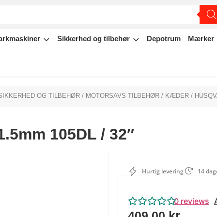
arkmaskiner
Sikkerhed og tilbehør
Depotrum
Mærker
SIKKERHED OG TILBEHØR
/
MOTORSAVS TILBEHØR
/
KÆDER
/ HUSQVA
1.5mm 105DL / 32″
Hurtig levering
14 dage
0
reviews
409,00
kr.