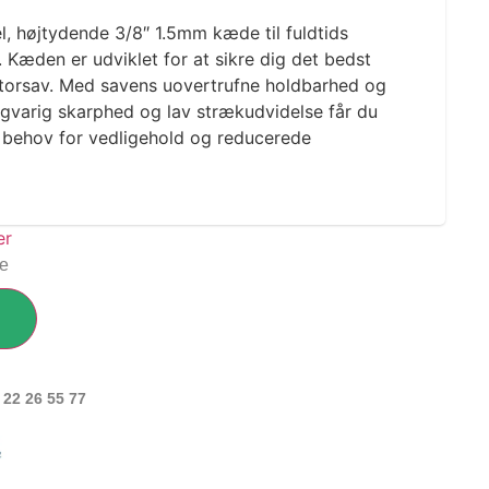
l, højtydende 3/8″ 1.5mm kæde til fuldtids
 Kæden er udviklet for at sikre dig det bedst
otorsav. Med savens uovertrufne holdbarhed og
angvarig skarphed og lav strækudvidelse får du
e behov for vedligehold og reducerede
ge
 22 26 55 77