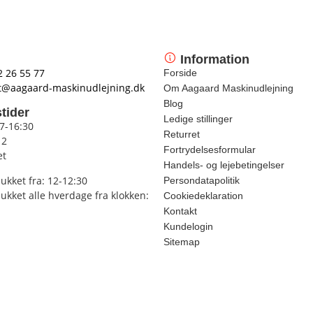
Information
2 26 55 77
Forside
t@aagaard-maskinudlejning.dk
Om Aagaard Maskinudlejning
Blog
tider
Ledige stillinger
 7-16:30
Returret
12
Fortrydelsesformular
et
Handels- og lejebetingelser
lukket fra: 12-12:30
Persondatapolitik
lukket alle hverdage fra klokken:
Cookiedeklaration
Kontakt
Kundelogin
Sitemap