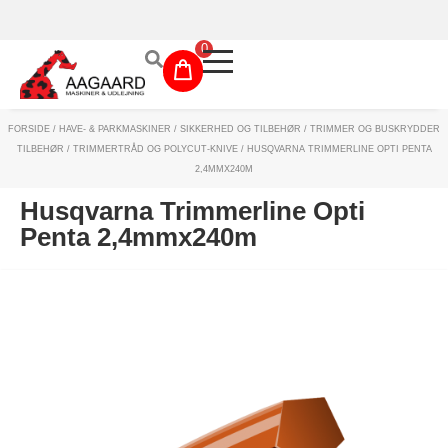
Prismatch!
0
FORSIDE
/
HAVE- & PARKMASKINER
/
SIKKERHED OG TILBEHØR
/
TRIMMER OG BUSKRYDDER
Maskinudlejning
TILBEHØR
/
TRIMMERTRÅD OG POLYCUT-KNIVE
/ HUSQVARNA TRIMMERLINE OPTI PENTA
2,4MMX240M
Have- og parkmaskiner
Husqvarna Trimmerline Opti
Sikkerhed og tilbehør
Penta 2,4mmx240m
Depotrum
Mærker
Værksted
Outlet