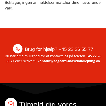
Beklager, ingen anmeldelser matcher dine nuværende
valg.
Brug for hjælp?
+45 22 26 55 77
Du har altid mulighed for at kontakte os på telefon
+45 22 26
55 77
eller skrive til
kontakt@aagaard-maskinudlejning.dk
Tilmeld dig vores