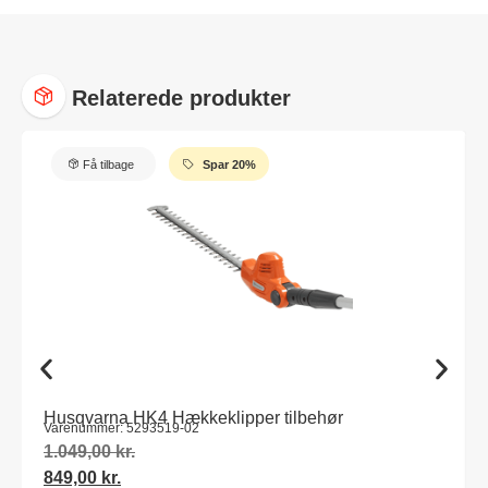
Relaterede produkter
Få tilbage
Spar 20%
Husqvarna HK4 Hækkeklipper tilbehør
Varenummer: 5293519-02
1.049,00
kr.
849,00
kr.