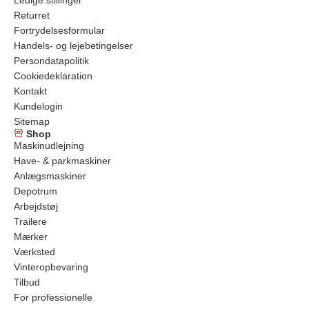
Ledige stillinger
Returret
Fortrydelsesformular
Handels- og lejebetingelser
Persondatapolitik
Cookiedeklaration
Kontakt
Kundelogin
Sitemap
Shop
Maskinudlejning
Have- & parkmaskiner
Anlægsmaskiner
Depotrum
Arbejdstøj
Trailere
Mærker
Værksted
Vinteropbevaring
Tilbud
For professionelle