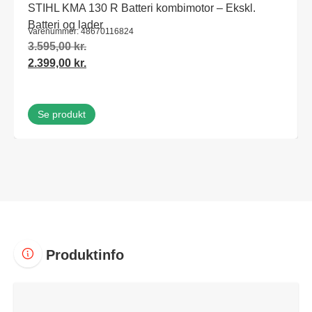
STIHL KMA 130 R Batteri kombimotor – Ekskl.
Batteri og lader
Varenummer: 48670116824
3.595,00
kr.
2.399,00
kr.
Se produkt
Produktinfo