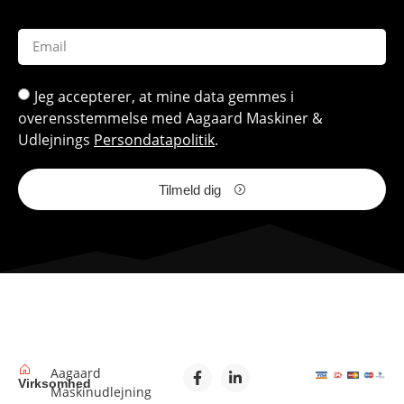
Jeg accepterer, at mine data gemmes i
overensstemmelse med Aagaard Maskiner &
Udlejnings
Persondatapolitik
.
Tilmeld dig
Aagaard
Virksomhed
Maskinudlejning