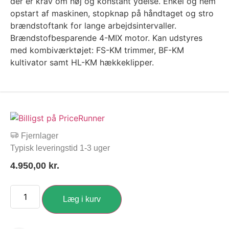
der er krav om høj og konstant ydelse. Enkel og nem
opstart af maskinen, stopknap på håndtaget og stro
brændstoftank for lange arbejdsintervaller.
Brændstofbesparende 4-MIX motor. Kan udstyres
med kombiværktøjet: FS-KM trimmer, BF-KM
kultivator samt HL-KM hækkeklipper.
Fjernlager
Typisk leveringstid 1-3 uger
4.950,00
kr.
Læg i kurv