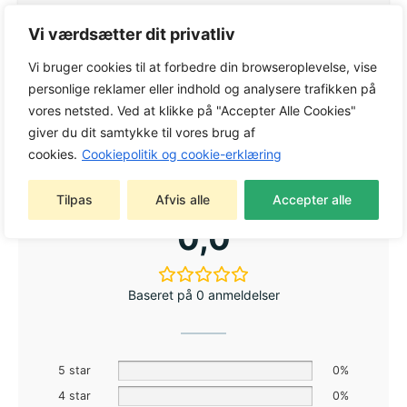
Længde til koblingsmuffe cm
94
Vi værdsætter dit privatliv
Slagvolume cm³
36,3
Vi bruger cookies til at forbedre din browseroplevelse, vise
Tankvolumen l
0,71
personlige reklamer eller indhold og analysere trafikken på
vores netsted. Ved at klikke på "Accepter Alle Cookies"
1)
Vægt kg
4,8
giver du dit samtykke til vores brug af
cookies.
Cookiepolitik og cookie-erklæring
Tilpas
Afvis alle
Accepter alle
0,0
Baseret på 0 anmeldelser
5 star
0%
4 star
0%